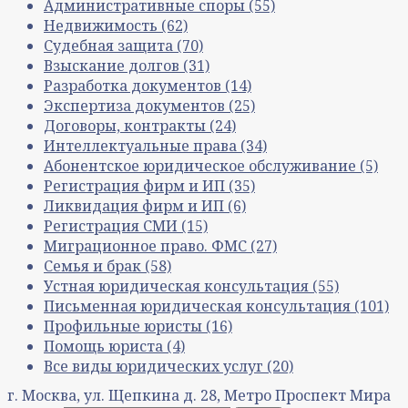
Административные споры
(55)
Недвижимость
(62)
Судебная защита
(70)
Взыскание долгов
(31)
Разработка документов
(14)
Экспертиза документов
(25)
Договоры, контракты
(24)
Интеллектуальные права
(34)
Абонентское юридическое обслуживание
(5)
Регистрация фирм и ИП
(35)
Ликвидация фирм и ИП
(6)
Регистрация СМИ
(15)
Миграционное право. ФМС
(27)
Семья и брак
(58)
Устная юридическая консультация
(55)
Письменная юридическая консультация
(101)
Профильные юристы
(16)
Помощь юриста
(4)
Все виды юридических услуг
(20)
г. Москва, ул. Щепкина д. 28, Метро Проспект Мира