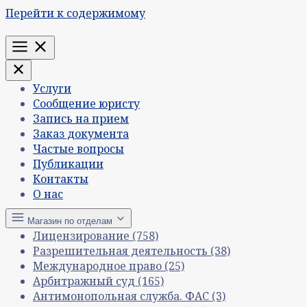
Перейти к содержимому
Меню
Услуги
Сообщение юристу
Запись на прием
Заказ документа
Частые вопросы
Публикации
Контакты
О нас
Магазин по отделам
Лицензирование
(758)
Разрешительная деятельность
(38)
Международное право
(25)
Арбитражный суд
(165)
Антимонопольная служба. ФАС
(3)