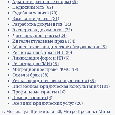
Административные споры
(55)
Недвижимость
(62)
Судебная защита
(70)
Взыскание долгов
(31)
Разработка документов
(14)
Экспертиза документов
(25)
Договоры, контракты
(24)
Интеллектуальные права
(34)
Абонентское юридическое обслуживание
(5)
Регистрация фирм и ИП
(20)
Ликвидация фирм и ИП
(6)
Регистрация СМИ
(15)
Миграционное право. ФМС
(19)
Семья и брак
(58)
Устная юридическая консультация
(55)
Письменная юридическая консультация
(101)
Профильные юристы
(16)
Помощь юриста
(4)
Все виды юридических услуг
(20)
г. Москва, ул. Щепкина д. 28, Метро Проспект Мира