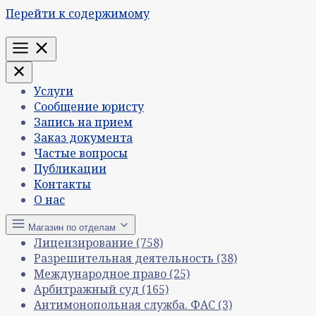
Перейти к содержимому
Меню
Услуги
Сообщение юристу
Запись на прием
Заказ документа
Частые вопросы
Публикации
Контакты
О нас
Магазин по отделам
Лицензирование
(758)
Разрешительная деятельность
(38)
Международное право
(25)
Арбитражный суд
(165)
Антимонопольная служба. ФАС
(3)