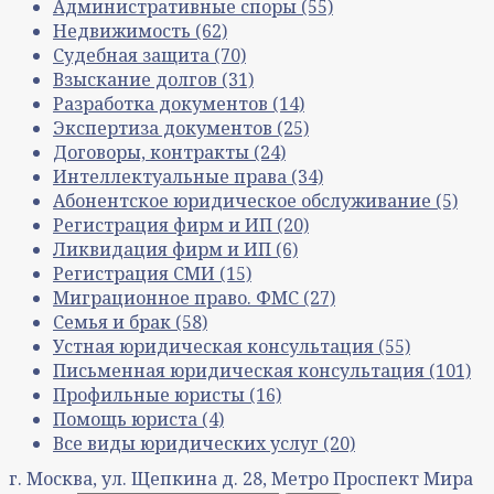
Административные споры
(55)
Недвижимость
(62)
Судебная защита
(70)
Взыскание долгов
(31)
Разработка документов
(14)
Экспертиза документов
(25)
Договоры, контракты
(24)
Интеллектуальные права
(34)
Абонентское юридическое обслуживание
(5)
Регистрация фирм и ИП
(20)
Ликвидация фирм и ИП
(6)
Регистрация СМИ
(15)
Миграционное право. ФМС
(27)
Семья и брак
(58)
Устная юридическая консультация
(55)
Письменная юридическая консультация
(101)
Профильные юристы
(16)
Помощь юриста
(4)
Все виды юридических услуг
(20)
г. Москва, ул. Щепкина д. 28, Метро Проспект Мира