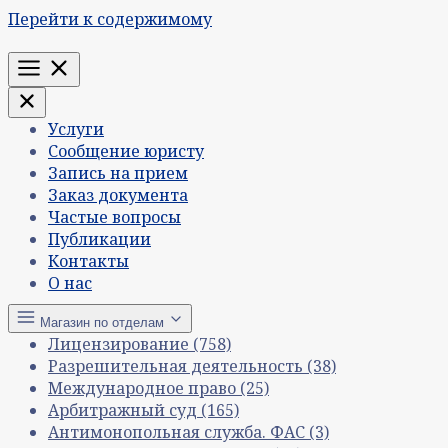
Перейти к содержимому
Меню
Услуги
Сообщение юристу
Запись на прием
Заказ документа
Частые вопросы
Публикации
Контакты
О нас
Магазин по отделам
Лицензирование
(758)
Разрешительная деятельность
(38)
Международное право
(25)
Арбитражный суд
(165)
Антимонопольная служба. ФАС
(3)