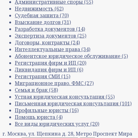
Административные споры
(55)
Недвижимость
(62)
Судебная защита
(70)
Взыскание долгов
(31)
Разработка документов
(14)
Экспертиза документов
(25)
Договоры, контракты
(24)
Интеллектуальные права
(34)
Абонентское юридическое обслуживание
(5)
Регистрация фирм и ИП
(20)
Ликвидация фирм и ИП
(6)
Регистрация СМИ
(15)
Миграционное право. ФМС
(27)
Семья и брак
(58)
Устная юридическая консультация
(55)
Письменная юридическая консультация
(101)
Профильные юристы
(16)
Помощь юриста
(4)
Все виды юридических услуг
(20)
г. Москва, ул. Щепкина д. 28, Метро Проспект Мира