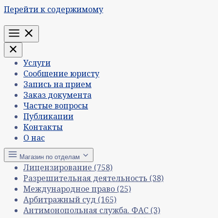
Перейти к содержимому
Меню
Услуги
Сообщение юристу
Запись на прием
Заказ документа
Частые вопросы
Публикации
Контакты
О нас
Магазин по отделам
Лицензирование
(758)
Разрешительная деятельность
(38)
Международное право
(25)
Арбитражный суд
(165)
Антимонопольная служба. ФАС
(3)