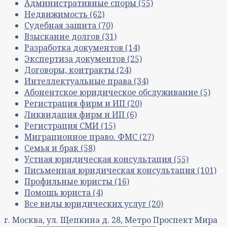
Административные споры
(55)
Недвижимость
(62)
Судебная защита
(70)
Взыскание долгов
(31)
Разработка документов
(14)
Экспертиза документов
(25)
Договоры, контракты
(24)
Интеллектуальные права
(34)
Абонентское юридическое обслуживание
(5)
Регистрация фирм и ИП
(20)
Ликвидация фирм и ИП
(6)
Регистрация СМИ
(15)
Миграционное право. ФМС
(27)
Семья и брак
(58)
Устная юридическая консультация
(55)
Письменная юридическая консультация
(101)
Профильные юристы
(16)
Помощь юриста
(4)
Все виды юридических услуг
(20)
г. Москва, ул. Щепкина д. 28, Метро Проспект Мира