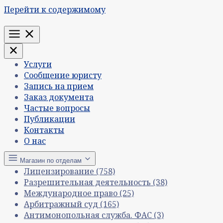
Перейти к содержимому
Меню
Услуги
Сообщение юристу
Запись на прием
Заказ документа
Частые вопросы
Публикации
Контакты
О нас
Магазин по отделам
Лицензирование
(758)
Разрешительная деятельность
(38)
Международное право
(25)
Арбитражный суд
(165)
Антимонопольная служба. ФАС
(3)