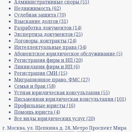
Административные споры
(55)
Недвижимость
(62)
Судебная защита
(70)
Взыскание долгов
(31)
Разработка документов
(14)
Экспертиза документов
(25)
Договоры, контракты
(24)
Интеллектуальные права
(34)
Абонентское юридическое обслуживание
(5)
Регистрация фирм и ИП
(20)
Ликвидация фирм и ИП
(6)
Регистрация СМИ
(15)
Миграционное право. ФМС
(27)
Семья и брак
(58)
Устная юридическая консультация
(55)
Письменная юридическая консультация
(101)
Профильные юристы
(16)
Помощь юриста
(4)
Все виды юридических услуг
(20)
г. Москва, ул. Щепкина д. 28, Метро Проспект Мира