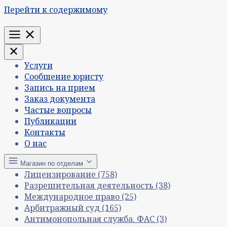
Перейти к содержимому
Меню
Услуги
Сообщение юристу
Запись на прием
Заказ документа
Частые вопросы
Публикации
Контакты
О нас
Магазин по отделам
Лицензирование
(758)
Разрешительная деятельность
(38)
Международное право
(25)
Арбитражный суд
(165)
Антимонопольная служба. ФАС
(3)