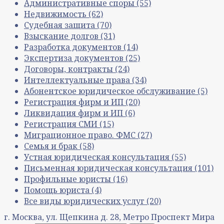
Административные споры
(55)
Недвижимость
(62)
Судебная защита
(70)
Взыскание долгов
(31)
Разработка документов
(14)
Экспертиза документов
(25)
Договоры, контракты
(24)
Интеллектуальные права
(34)
Абонентское юридическое обслуживание
(5)
Регистрация фирм и ИП
(20)
Ликвидация фирм и ИП
(6)
Регистрация СМИ
(15)
Миграционное право. ФМС
(27)
Семья и брак
(58)
Устная юридическая консультация
(55)
Письменная юридическая консультация
(101)
Профильные юристы
(16)
Помощь юриста
(4)
Все виды юридических услуг
(20)
г. Москва, ул. Щепкина д. 28, Метро Проспект Мира