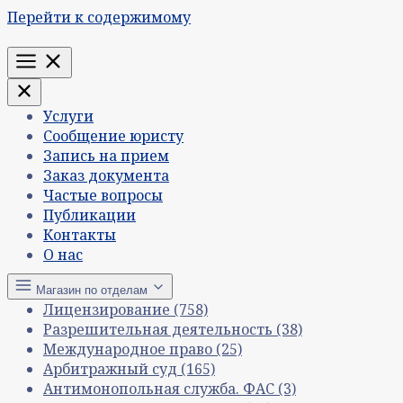
Перейти к содержимому
Меню
Услуги
Сообщение юристу
Запись на прием
Заказ документа
Частые вопросы
Публикации
Контакты
О нас
Магазин по отделам
Лицензирование
(758)
Разрешительная деятельность
(38)
Международное право
(25)
Арбитражный суд
(165)
Антимонопольная служба. ФАС
(3)