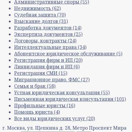
Административные споры
(55)
Недвижимость
(62)
Судебная защита
(70)
Взыскание долгов
(31)
Разработка документов
(14)
Экспертиза документов
(25)
Договоры, контракты
(24)
Интеллектуальные права
(34)
Абонентское юридическое обслуживание
(5)
Регистрация фирм и ИП
(20)
Ликвидация фирм и ИП
(6)
Регистрация СМИ
(15)
Миграционное право. ФМС
(27)
Семья и брак
(58)
Устная юридическая консультация
(55)
Письменная юридическая консультация
(101)
Профильные юристы
(16)
Помощь юриста
(4)
Все виды юридических услуг
(20)
г. Москва, ул. Щепкина д. 28, Метро Проспект Мира