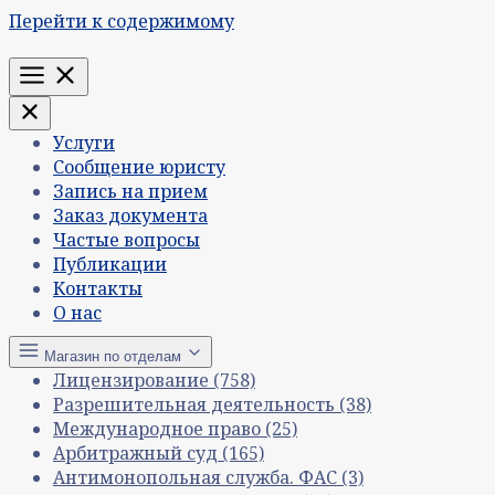
Перейти к содержимому
Меню
Услуги
Сообщение юристу
Запись на прием
Заказ документа
Частые вопросы
Публикации
Контакты
О нас
Магазин по отделам
Лицензирование
(758)
Разрешительная деятельность
(38)
Международное право
(25)
Арбитражный суд
(165)
Антимонопольная служба. ФАС
(3)