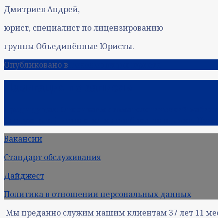
Дмитриев Андрей,
юрист, специалист по лицензированию
группы Объединённые Юристы.
Опубликовано в
Рекомендация юриста
Навигация по записям
Предыдущая:
Открываем стоматологический кабинет
Следующая:
Диетология и лечебное голодание. Нуж
Вакансии
Стандарт обслуживания
Дайджест
Политика в отношении персональных данных
Мы преданно служим нашим клиентам
37
лет
11
ме