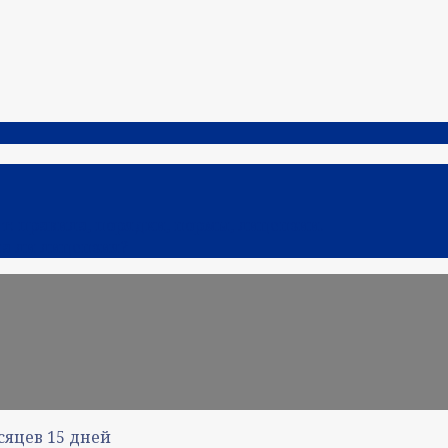
: правила, порядки, нормы, лицензии.
на ли лицензия?
сяцев
15
дней