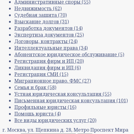
Административные споры
(55)
Недвижимость
(62)
Судебная защита
(70)
Взыскание долгов
(31)
Разработка документов
(14)
Экспертиза документов
(25)
Договоры, контракты
(24)
Интеллектуальные права
(34)
Абонентское юридическое обслуживание
(5)
Регистрация фирм и ИП
(20)
Ликвидация фирм и ИП
(6)
Регистрация СМИ
(15)
Миграционное право. ФМС
(27)
Семья и брак
(58)
Устная юридическая консультация
(55)
Письменная юридическая консультация
(101)
Профильные юристы
(16)
Помощь юриста
(4)
Все виды юридических услуг
(20)
г. Москва, ул. Щепкина д. 28, Метро Проспект Мира