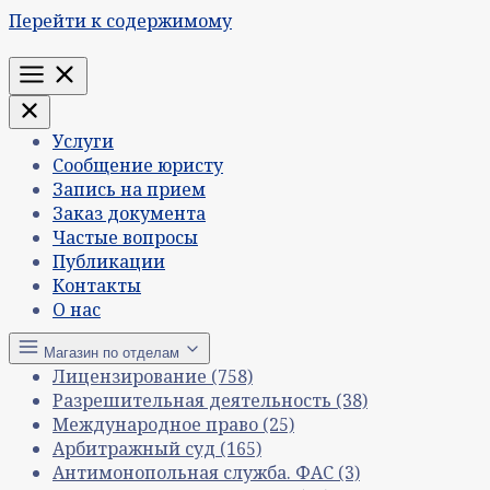
Перейти к содержимому
Меню
Услуги
Сообщение юристу
Запись на прием
Заказ документа
Частые вопросы
Публикации
Контакты
О нас
Магазин по отделам
Лицензирование
(758)
Разрешительная деятельность
(38)
Международное право
(25)
Арбитражный суд
(165)
Антимонопольная служба. ФАС
(3)