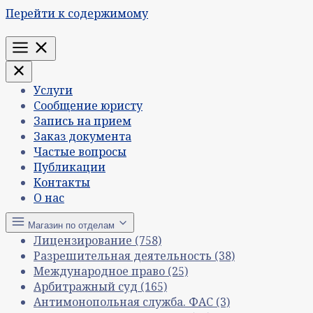
Перейти к содержимому
Меню
Услуги
Сообщение юристу
Запись на прием
Заказ документа
Частые вопросы
Публикации
Контакты
О нас
Магазин по отделам
Лицензирование
(758)
Разрешительная деятельность
(38)
Международное право
(25)
Арбитражный суд
(165)
Антимонопольная служба. ФАС
(3)