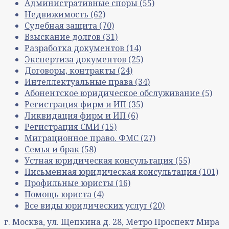
Административные споры
(55)
Недвижимость
(62)
Судебная защита
(70)
Взыскание долгов
(31)
Разработка документов
(14)
Экспертиза документов
(25)
Договоры, контракты
(24)
Интеллектуальные права
(34)
Абонентское юридическое обслуживание
(5)
Регистрация фирм и ИП
(35)
Ликвидация фирм и ИП
(6)
Регистрация СМИ
(15)
Миграционное право. ФМС
(27)
Семья и брак
(58)
Устная юридическая консультация
(55)
Письменная юридическая консультация
(101)
Профильные юристы
(16)
Помощь юриста
(4)
Все виды юридических услуг
(20)
г. Москва, ул. Щепкина д. 28, Метро Проспект Мира