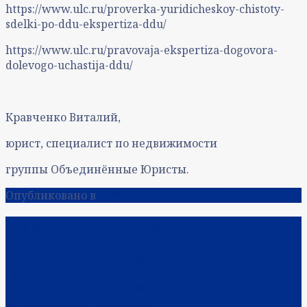
https://www.ulc.ru/proverka-yuridicheskoy-chistoty-
sdelki-po-ddu-ekspertiza-ddu/
https://www.ulc.ru/pravovaja-ekspertiza-dogovora-
dolevogo-uchastija-ddu/
Кравченко Виталий,
юрист, специалист по недвижимости
группы Объединённые Юристы.
Опубликовано в
Случай из юридической практики
Навигация по записям
Предыдущая:
Распространение персональных
данных в сети Интернет.
Следующая:
Лицензирование деятельности по
утилизации автомобилей.