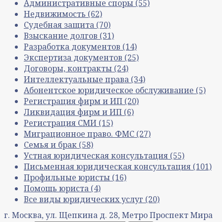
Административные споры
(55)
Недвижимость
(62)
Судебная защита
(70)
Взыскание долгов
(31)
Разработка документов
(14)
Экспертиза документов
(25)
Договоры, контракты
(24)
Интеллектуальные права
(34)
Абонентское юридическое обслуживание
(5)
Регистрация фирм и ИП
(20)
Ликвидация фирм и ИП
(6)
Регистрация СМИ
(15)
Миграционное право. ФМС
(27)
Семья и брак
(58)
Устная юридическая консультация
(55)
Письменная юридическая консультация
(101)
Профильные юристы
(16)
Помощь юриста
(4)
Все виды юридических услуг
(20)
г. Москва, ул. Щепкина д. 28, Метро Проспект Мира