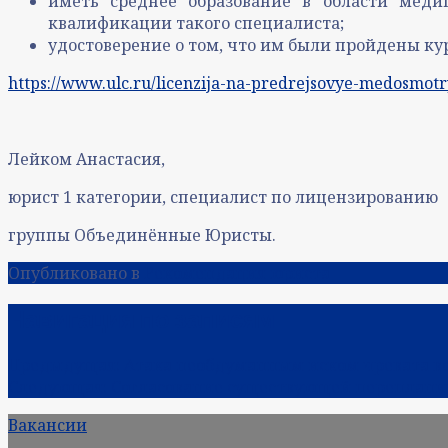
иметь среднее образование в области меди
квалификации такого специалиста;
удостоверение о том, что им были пройдены к
https://www.ulc.ru/licenzija-na-predrejsovye-medosmotr
Лейком Анастасия,
юрист 1 категории, специалист по лицензированию
группы Объединённые Юристы.
Опубликовано в
Рекомендация юриста
Навигация по записям
Предыдущая:
Атака необдуманным иском чревата в
Следующая:
Согласование существующей переплани
Вакансии