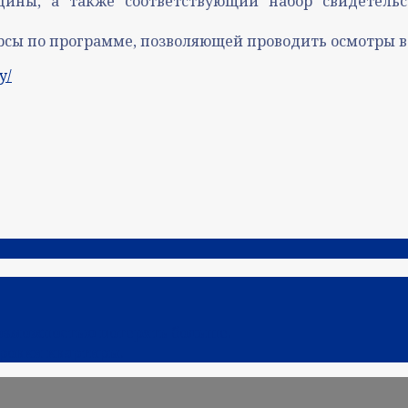
цины, а также соответствующий набор свидетель
урсы по программе, позволяющей проводить осмотры в
y/
озможностью потерять больше.
ровки квартиры.