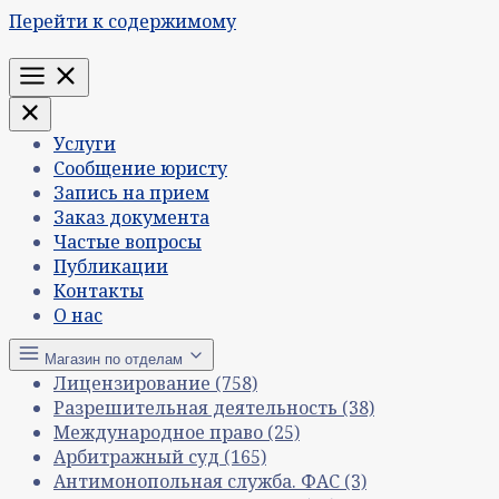
Перейти к содержимому
Меню
Услуги
Сообщение юристу
Запись на прием
Заказ документа
Частые вопросы
Публикации
Контакты
О нас
Магазин по отделам
Лицензирование
(758)
Разрешительная деятельность
(38)
Международное право
(25)
Арбитражный суд
(165)
Антимонопольная служба. ФАС
(3)