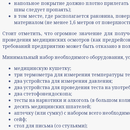
напольное покрытие должно плотно прилегать к
швы следует пропаять);
в том месте, где располагается раковина, по
материалом (не менее 1,6 метров от поверхности
Стоит отметить, что огромное значение для полу
проведения медицинских осмотров (как предрейсовы
требований предприятию может быть отказано в по
Минимальный набор необходимого оборудования, ус
медицинскую кушетку;
три термометра для измерения температуры те
два устройства для измерения давления;
два устройства для проведения теста на употре
два стетофонендоскопа;
тесты на наркотики и алкоголь (в большом коли
десять медицинских шпателей;
аптечку (или сумку) с набором всего необходим
сейф;
стол для письма (со стульями);