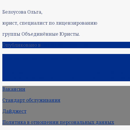
Белоусова Ольга,
юрист, специалист по лицензированию
группы Объединённые Юристы.
Опубликовано в
Судебная практика
Навигация по записям
Предыдущая:
Покупка квартиры на вторичном рынк
Следующая:
Какую роль играет лицензия в имидже 
Вакансии
Стандарт обслуживания
Дайджест
Политика в отношении персональных данных