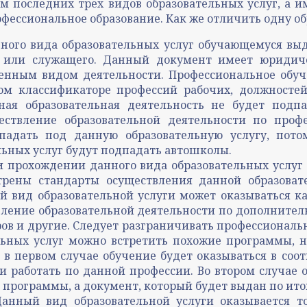
 последних трех видов образовательных услуг, а 
фессиональное образование. Как же отличить одну об
ого вида образовательных услуг обучающемуся выд
 или служащего. Данный документ имеет юридиче
енным видом деятельности. Профессиональное обуч
ом классификаторе профессий рабочих, должносте
ная образовательная деятельность не будет подп
ствление образовательной деятельности по профе
дпадать под данную образовательную услугу, пот
льных услуг будут подпадать автошколы.
и прохождении данного вида образовательных услуг
отрены стандарты осуществления данной образоват
й вид образовательной услуги может оказываться ка
ение образовательной деятельности по дополнитель
ров и другие. Следует разграничивать профессиональ
ельных услуг можно встретить похожие программы, 
 в первом случае обучение будет оказываться в соо
 работать по данной профессии. Во втором случае о
 программы, а документ, который будет выдан по ито
Данный вид образовательной услуги оказывается 