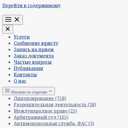
Перейти к содержимому
Меню
Услуги
Сообщение юристу
Запись на прием
Заказ документа
Частые вопросы
Публикации
Контакты
О нас
Магазин по отделам
Лицензирование
(758)
Разрешительная деятельность
(38)
Международное право
(25)
Арбитражный суд
(165)
Антимонопольная служба. ФАС
(3)