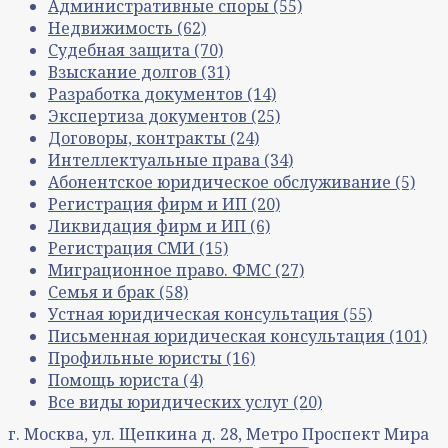
Административные споры
(55)
Недвижимость
(62)
Судебная защита
(70)
Взыскание долгов
(31)
Разработка документов
(14)
Экспертиза документов
(25)
Договоры, контракты
(24)
Интеллектуальные права
(34)
Абонентское юридическое обслуживание
(5)
Регистрация фирм и ИП
(20)
Ликвидация фирм и ИП
(6)
Регистрация СМИ
(15)
Миграционное право. ФМС
(27)
Семья и брак
(58)
Устная юридическая консультация
(55)
Письменная юридическая консультация
(101)
Профильные юристы
(16)
Помощь юриста
(4)
Все виды юридических услуг
(20)
г. Москва, ул. Щепкина д. 28, Метро Проспект Мира