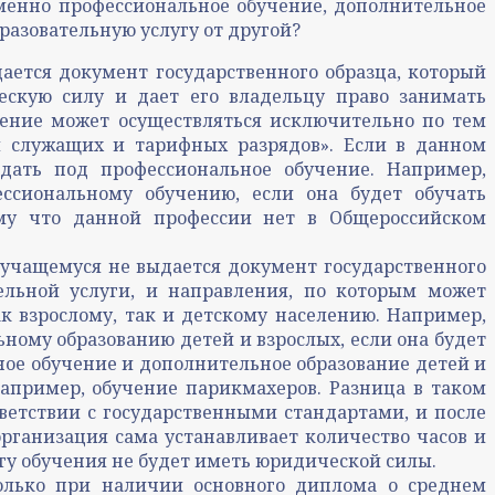
именно профессиональное обучение, дополнительное
разовательную услугу от другой?
ается документ государственного образца, который
скую силу и дает его владельцу право занимать
ение может осуществляться исключительно по тем
й служащих и тарифных разрядов». Если в данном
адать под профессиональное обучение. Например,
ссиональному обучению, если она будет обучать
ому что данной профессии нет в Общероссийском
 учащемуся не выдается документ государственного
ельной услуги, и направления, по которым может
к взрослому, так и детскому населению. Например,
ному образованию детей и взрослых, если она будет
ное обучение и дополнительное образование детей и
например, обучение парикмахеров. Разница в таком
тветствии с государственными стандартами, и после
рганизация сама устанавливает количество часов и
гу обучения не будет иметь юридической силы.
только при наличии основного диплома о среднем