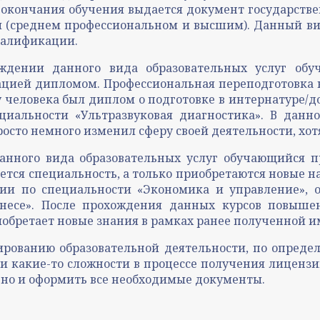
окончания обучения выдается документ государстве
 (среднем профессиональном и высшим). Данный вид
валификации.
ождении данного вида образовательных услуг о
ацией дипломом. Профессиональная переподготовка
у человека был диплом о подготовке в интернатуре/
циальности «Ультразвуковая диагностика». В дан
росто немного изменил сферу своей деятельности, хотя
нного вида образовательных услуг обучающийся 
ется специальность, а только приобретаются новые 
нии по специальности «Экономика и управление»,
несе». После прохождения данных курсов повыше
иобретает новые знания в рамках ранее полученной 
ированию образовательной деятельности, по опреде
ли какие-то сложности в процессе получения лицен
, но и оформить все необходимые документы.