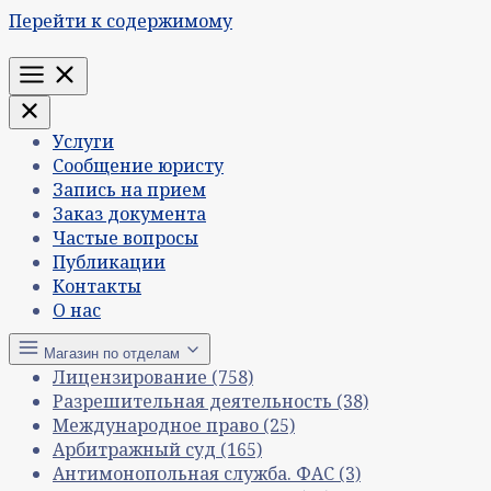
Перейти к содержимому
Меню
Услуги
Сообщение юристу
Запись на прием
Заказ документа
Частые вопросы
Публикации
Контакты
О нас
Магазин по отделам
Лицензирование
(758)
Разрешительная деятельность
(38)
Международное право
(25)
Арбитражный суд
(165)
Антимонопольная служба. ФАС
(3)