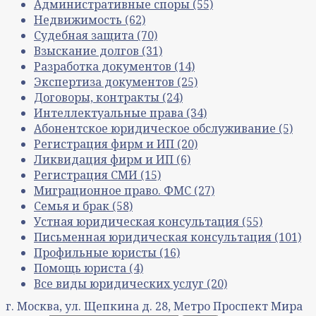
Административные споры
(55)
Недвижимость
(62)
Судебная защита
(70)
Взыскание долгов
(31)
Разработка документов
(14)
Экспертиза документов
(25)
Договоры, контракты
(24)
Интеллектуальные права
(34)
Абонентское юридическое обслуживание
(5)
Регистрация фирм и ИП
(20)
Ликвидация фирм и ИП
(6)
Регистрация СМИ
(15)
Миграционное право. ФМС
(27)
Семья и брак
(58)
Устная юридическая консультация
(55)
Письменная юридическая консультация
(101)
Профильные юристы
(16)
Помощь юриста
(4)
Все виды юридических услуг
(20)
г. Москва, ул. Щепкина д. 28, Метро Проспект Мира