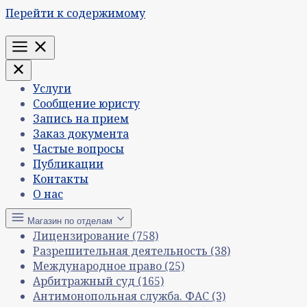
Перейти к содержимому
Меню
Услуги
Сообщение юристу
Запись на прием
Заказ документа
Частые вопросы
Публикации
Контакты
О нас
Магазин по отделам
Лицензирование
(758)
Разрешительная деятельность
(38)
Международное право
(25)
Арбитражный суд
(165)
Антимонопольная служба. ФАС
(3)