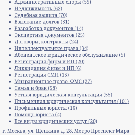
Административные споры
(55)
Недвижимость
(62)
Судебная защита
(70)
Взыскание долгов
(31)
Разработка документов
(14)
Экспертиза документов
(25)
Договоры, контракты
(24)
Интеллектуальные права
(34)
Абонентское юридическое обслуживание
(5)
Регистрация фирм и ИП
(20)
Ликвидация фирм и ИП
(6)
Регистрация СМИ
(15)
Миграционное право. ФМС
(27)
Семья и брак
(58)
Устная юридическая консультация
(55)
Письменная юридическая консультация
(101)
Профильные юристы
(16)
Помощь юриста
(4)
Все виды юридических услуг
(20)
г. Москва, ул. Щепкина д. 28, Метро Проспект Мира