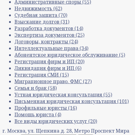
Административные споры
(55)
Недвижимость
(62)
Судебная защита
(70)
Взыскание долгов
(31)
Разработка документов
(14)
Экспертиза документов
(25)
Договоры, контракты
(24)
Интеллектуальные права
(34)
Абонентское юридическое обслуживание
(5)
Регистрация фирм и ИП
(20)
Ликвидация фирм и ИП
(6)
Регистрация СМИ
(15)
Миграционное право. ФМС
(27)
Семья и брак
(58)
Устная юридическая консультация
(55)
Письменная юридическая консультация
(101)
Профильные юристы
(16)
Помощь юриста
(4)
Все виды юридических услуг
(20)
г. Москва, ул. Щепкина д. 28, Метро Проспект Мира