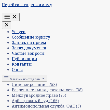
Перейти к содержимому
Меню
Услуги
Сообщение юристу
Запись на прием
Заказ документа
Частые вопросы
Публикации
Контакты
О нас
Магазин по отделам
Лицензирование
(758)
Разрешительная деятельность
(38)
Международное право
(25)
Арбитражный суд
(165)
Антимонопольная служба. ФАС
(3)