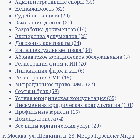
Административные споры
(55)
Недвижимость
(62)
Судебная защита
(70)
Взыскание долгов
(31)
Разработка документов
(14)
Экспертиза документов
(25)
Договоры, контракты
(24)
Интеллектуальные права
(34)
Абонентское юридическое обслуживание
(5)
Регистрация фирм и ИП
(20)
Ликвидация фирм и ИП
(6)
Регистрация СМИ
(15)
Миграционное право. ФМС
(27)
Семья и брак
(58)
Устная юридическая консультация
(55)
Письменная юридическая консультация
(101)
Профильные юристы
(16)
Помощь юриста
(4)
Все виды юридических услуг
(20)
г. Москва, ул. Щепкина д. 28, Метро Проспект Мира