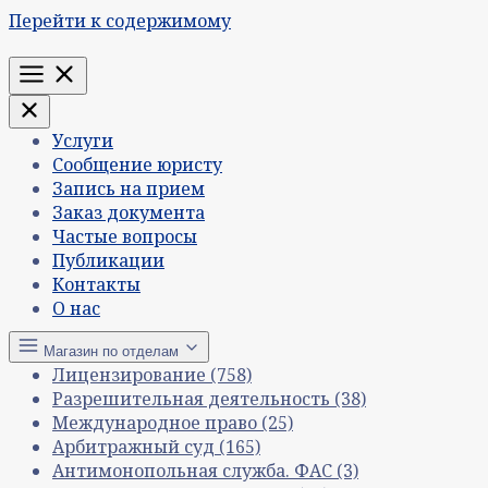
Перейти к содержимому
Меню
Услуги
Сообщение юристу
Запись на прием
Заказ документа
Частые вопросы
Публикации
Контакты
О нас
Магазин по отделам
Лицензирование
(758)
Разрешительная деятельность
(38)
Международное право
(25)
Арбитражный суд
(165)
Антимонопольная служба. ФАС
(3)