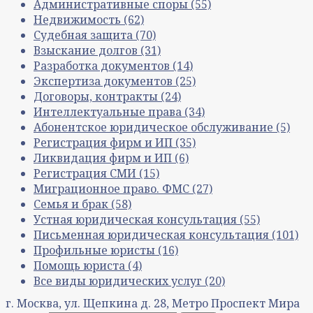
Административные споры
(55)
Недвижимость
(62)
Судебная защита
(70)
Взыскание долгов
(31)
Разработка документов
(14)
Экспертиза документов
(25)
Договоры, контракты
(24)
Интеллектуальные права
(34)
Абонентское юридическое обслуживание
(5)
Регистрация фирм и ИП
(35)
Ликвидация фирм и ИП
(6)
Регистрация СМИ
(15)
Миграционное право. ФМС
(27)
Семья и брак
(58)
Устная юридическая консультация
(55)
Письменная юридическая консультация
(101)
Профильные юристы
(16)
Помощь юриста
(4)
Все виды юридических услуг
(20)
г. Москва, ул. Щепкина д. 28, Метро Проспект Мира