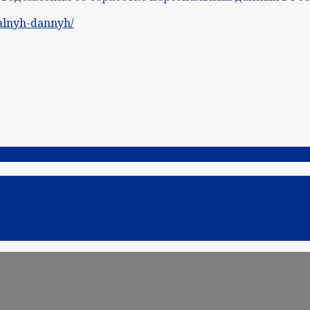
nalnyh-dannyh/
то!
обенности.