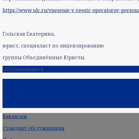
https://www.ulc.ru/vnesenie-v-reestr-operatorov-perso
Гольская Екатерина,
юрист, специалист по лицензированию
группы Объединённые Юристы.
Опубликовано в
Консультация юриста
Навигация по записям
Предыдущая:
Зарегистрировать свою компанию прос
Следующая:
Лицензия на сушку пиломатериалов: ос
Вакансии
Стандарт обслуживания