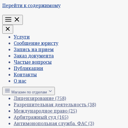
Перейти к содержимому
Меню
Услуги
Сообщение юристу
Запись на прием
Заказ документа
Частые вопросы
Публикации
Контакты
О нас
Магазин по отделам
Лицензирование
(758)
Разрешительная деятельность
(38)
Международное право
(25)
Арбитражный суд
(165)
Антимонопольная служба. ФАС
(3)