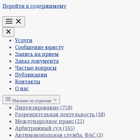
Перейти к содержимому
Меню
Услуги
Сообщение юристу
Запись на прием
Заказ документа
Частые вопросы
Публикации
Контакты
О нас
Магазин по отделам
Лицензирование
(758)
Разрешительная деятельность
(38)
Международное право
(25)
Арбитражный суд
(165)
Антимонопольная служба. ФАС
(3)