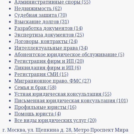
Административные споры
(55)
Недвижимость
(62)
Судебная защита
(70)
Взыскание долгов
(31)
Разработка документов
(14)
Экспертиза документов
(25)
Договоры, контракты
(24)
Интеллектуальные права
(34)
Абонентское юридическое обслуживание
(5)
Регистрация фирм и ИП
(20)
Ликвидация фирм и ИП
(6)
Регистрация СМИ
(15)
Миграционное право. ФМС
(27)
Семья и брак
(58)
Устная юридическая консультация
(55)
Письменная юридическая консультация
(101)
Профильные юристы
(16)
Помощь юриста
(4)
Все виды юридических услуг
(20)
г. Москва, ул. Щепкина д. 28, Метро Проспект Мира