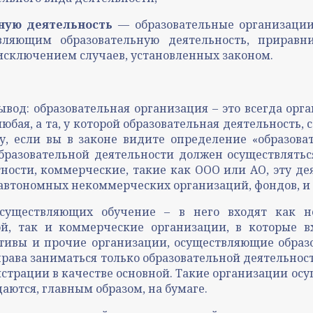
ную деятельность
— образовательные организации
вляющим образовательную деятельность, прирав
исключением случаев, установленных законом.
ывод: образовательная организация – это всегда орг
ая, а та, у которой образовательная деятельность, со
у, если вы в законе видите определение «образова
образовательной деятельности должен осуществлять
тности, коммерческие, такие как ООО или АО, эту д
 автономных некоммерческих организаций, фондов, и
осуществляющих обучение – в него входят как 
ой, так и коммерческие организации, в которые в
ивы и прочие организации, осуществляющие образо
рава заниматься только образовательной деятельнос
гистрации в качестве основной. Такие организации ос
аются, главным образом, на бумаге.