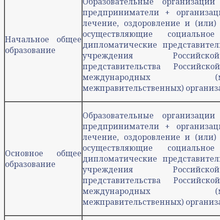
Образовательные организаци
предприниматели + организац
лечение, оздоровление и (или)
осуществляющие социально
Начальное общее
дипломатические представител
образование
учреждения Российск
представительства Российс
международных (межго
межправительственных) организ
Образовательные организаци
предприниматели + организац
лечение, оздоровление и (или)
осуществляющие социально
Основное общее
дипломатические представител
образование
учреждения Российск
представительства Российс
международных (межго
межправительственных) организ