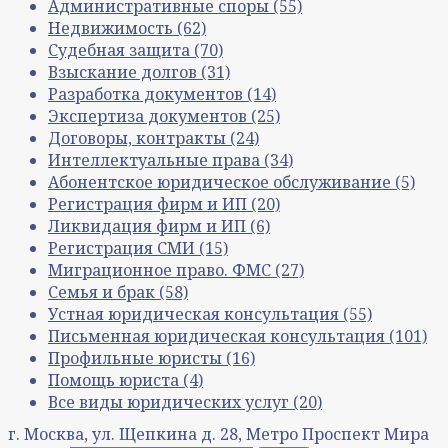
Административные споры
(55)
Недвижимость
(62)
Судебная защита
(70)
Взыскание долгов
(31)
Разработка документов
(14)
Экспертиза документов
(25)
Договоры, контракты
(24)
Интеллектуальные права
(34)
Абонентское юридическое обслуживание
(5)
Регистрация фирм и ИП
(20)
Ликвидация фирм и ИП
(6)
Регистрация СМИ
(15)
Миграционное право. ФМС
(27)
Семья и брак
(58)
Устная юридическая консультация
(55)
Письменная юридическая консультация
(101)
Профильные юристы
(16)
Помощь юриста
(4)
Все виды юридических услуг
(20)
г. Москва, ул. Щепкина д. 28, Метро Проспект Мира