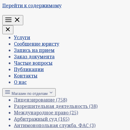
Перейти к содержимому
Меню
Услуги
Сообщение юристу
Запись на прием
Заказ документа
Частые вопросы
Публикации
Контакты
О нас
Магазин по отделам
Лицензирование
(758)
Разрешительная деятельность
(38)
Международное право
(25)
Арбитражный суд
(165)
Антимонопольная служба. ФАС
(3)