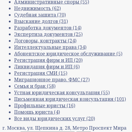
Административные споры
(55)
Недвижимость
(62)
Судебная защита
(70)
Взыскание долгов
(31)
Разработка документов
(14)
Экспертиза документов
(25)
Договоры, контракты
(24)
Интеллектуальные права
(34)
Абонентское юридическое обслуживание
(5)
Регистрация фирм и ИП
(20)
Ликвидация фирм и ИП
(6)
Регистрация СМИ
(15)
Миграционное право. ФМС
(27)
Семья и брак
(58)
Устная юридическая консультация
(55)
Письменная юридическая консультация
(101)
Профильные юристы
(16)
Помощь юриста
(4)
Все виды юридических услуг
(20)
г. Москва, ул. Щепкина д. 28, Метро Проспект Мира