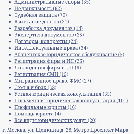
Административные споры
(55)
Недвижимость
(62)
Судебная защита
(70)
Взыскание долгов
(31)
Разработка документов
(14)
Экспертиза документов
(25)
Договоры, контракты
(24)
Интеллектуальные права
(34)
Абонентское юридическое обслуживание
(5)
Регистрация фирм и ИП
(35)
Ликвидация фирм и ИП
(6)
Регистрация СМИ
(15)
Миграционное право. ФМС
(27)
Семья и брак
(58)
Устная юридическая консультация
(55)
Письменная юридическая консультация
(101)
Профильные юристы
(16)
Помощь юриста
(4)
Все виды юридических услуг
(20)
г. Москва, ул. Щепкина д. 28, Метро Проспект Мира