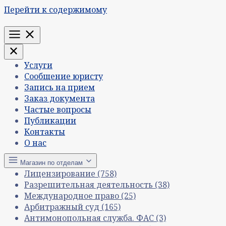
Перейти к содержимому
Меню
Услуги
Сообщение юристу
Запись на прием
Заказ документа
Частые вопросы
Публикации
Контакты
О нас
Магазин по отделам
Лицензирование
(758)
Разрешительная деятельность
(38)
Международное право
(25)
Арбитражный суд
(165)
Антимонопольная служба. ФАС
(3)