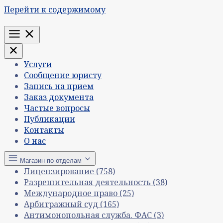
Перейти к содержимому
Меню
Услуги
Сообщение юристу
Запись на прием
Заказ документа
Частые вопросы
Публикации
Контакты
О нас
Магазин по отделам
Лицензирование
(758)
Разрешительная деятельность
(38)
Международное право
(25)
Арбитражный суд
(165)
Антимонопольная служба. ФАС
(3)