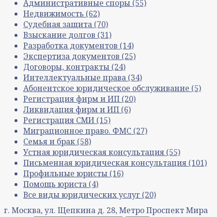
Административные споры
(55)
Недвижимость
(62)
Судебная защита
(70)
Взыскание долгов
(31)
Разработка документов
(14)
Экспертиза документов
(25)
Договоры, контракты
(24)
Интеллектуальные права
(34)
Абонентское юридическое обслуживание
(5)
Регистрация фирм и ИП
(20)
Ликвидация фирм и ИП
(6)
Регистрация СМИ
(15)
Миграционное право. ФМС
(27)
Семья и брак
(58)
Устная юридическая консультация
(55)
Письменная юридическая консультация
(101)
Профильные юристы
(16)
Помощь юриста
(4)
Все виды юридических услуг
(20)
г. Москва, ул. Щепкина д. 28, Метро Проспект Мира