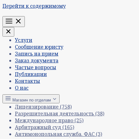
Перейти к содержимому
Меню
Услуги
Сообщение юристу
Запись на прием
Заказ документа
Частые вопросы
Публикации
Контакты
О нас
Магазин по отделам
Лицензирование
(758)
Разрешительная деятельность
(38)
Международное право
(25)
Арбитражный суд
(165)
Антимонопольная служба. ФАС
(3)