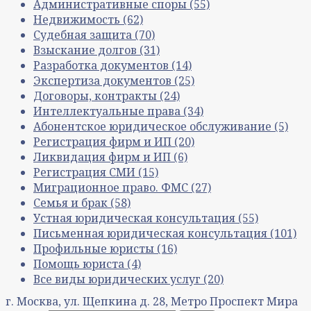
Административные споры
(55)
Недвижимость
(62)
Судебная защита
(70)
Взыскание долгов
(31)
Разработка документов
(14)
Экспертиза документов
(25)
Договоры, контракты
(24)
Интеллектуальные права
(34)
Абонентское юридическое обслуживание
(5)
Регистрация фирм и ИП
(20)
Ликвидация фирм и ИП
(6)
Регистрация СМИ
(15)
Миграционное право. ФМС
(27)
Семья и брак
(58)
Устная юридическая консультация
(55)
Письменная юридическая консультация
(101)
Профильные юристы
(16)
Помощь юриста
(4)
Все виды юридических услуг
(20)
г. Москва, ул. Щепкина д. 28, Метро Проспект Мира