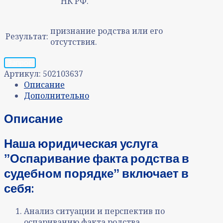
НК РФ.
признание родства или его
Результат:
отсутствия.
Запрос
Артикул:
502103637
Описание
Дополнительно
Описание
Наша юридическая услуга
ˮОспаривание факта родства в
судебном порядкеˮ включает в
себя:
Анализ ситуации и перспектив по
оспариванию факта родства.