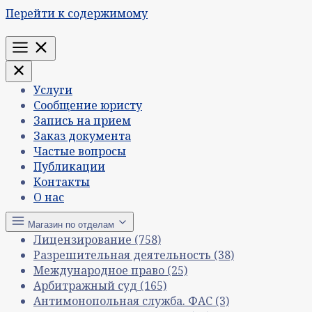
Перейти к содержимому
Меню
Услуги
Сообщение юристу
Запись на прием
Заказ документа
Частые вопросы
Публикации
Контакты
О нас
Магазин по отделам
Лицензирование
(758)
Разрешительная деятельность
(38)
Международное право
(25)
Арбитражный суд
(165)
Антимонопольная служба. ФАС
(3)