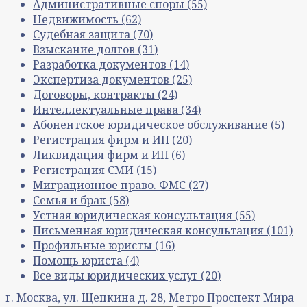
Административные споры
(55)
Недвижимость
(62)
Судебная защита
(70)
Взыскание долгов
(31)
Разработка документов
(14)
Экспертиза документов
(25)
Договоры, контракты
(24)
Интеллектуальные права
(34)
Абонентское юридическое обслуживание
(5)
Регистрация фирм и ИП
(20)
Ликвидация фирм и ИП
(6)
Регистрация СМИ
(15)
Миграционное право. ФМС
(27)
Семья и брак
(58)
Устная юридическая консультация
(55)
Письменная юридическая консультация
(101)
Профильные юристы
(16)
Помощь юриста
(4)
Все виды юридических услуг
(20)
г. Москва, ул. Щепкина д. 28, Метро Проспект Мира