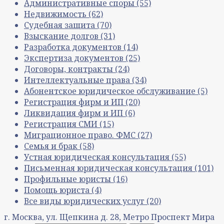
Административные споры
(55)
Недвижимость
(62)
Судебная защита
(70)
Взыскание долгов
(31)
Разработка документов
(14)
Экспертиза документов
(25)
Договоры, контракты
(24)
Интеллектуальные права
(34)
Абонентское юридическое обслуживание
(5)
Регистрация фирм и ИП
(20)
Ликвидация фирм и ИП
(6)
Регистрация СМИ
(15)
Миграционное право. ФМС
(27)
Семья и брак
(58)
Устная юридическая консультация
(55)
Письменная юридическая консультация
(101)
Профильные юристы
(16)
Помощь юриста
(4)
Все виды юридических услуг
(20)
г. Москва, ул. Щепкина д. 28, Метро Проспект Мира