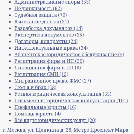
Административные споры
(55)
Недвижимость
(62)
Судебная защита
(70)
Взыскание долгов
(31)
Разработка документов
(14)
Экспертиза документов
(25)
Договоры, контракты
(24)
Интеллектуальные права
(34)
Абонентское юридическое обслуживание
(5)
Регистрация фирм и ИП
(20)
Ликвидация фирм и ИП
(6)
Регистрация СМИ
(15)
Миграционное право. ФМС
(27)
Семья и брак
(58)
Устная юридическая консультация
(55)
Письменная юридическая консультация
(101)
Профильные юристы
(16)
Помощь юриста
(4)
Все виды юридических услуг
(20)
г. Москва, ул. Щепкина д. 28, Метро Проспект Мира