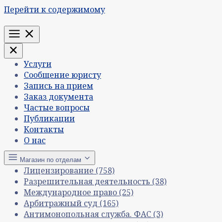
Перейти к содержимому
Меню
Услуги
Сообщение юристу
Запись на прием
Заказ документа
Частые вопросы
Публикации
Контакты
О нас
Магазин по отделам
Лицензирование
(758)
Разрешительная деятельность
(38)
Международное право
(25)
Арбитражный суд
(165)
Антимонопольная служба. ФАС
(3)