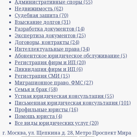
Административные споры
(55)
Недвижимость
(62)
Судебная защита
(70)
Взыскание долгов
(31)
Разработка документов
(14)
Экспертиза документов
(25)
Договоры, контракты
(24)
Интеллектуальные права
(34)
Абонентское юридическое обслуживание
(5)
Регистрация фирм и ИП
(20)
Ликвидация фирм и ИП
(6)
Регистрация СМИ
(15)
Миграционное право. ФМС
(27)
Семья и брак
(58)
Устная юридическая консультация
(55)
Письменная юридическая консультация
(101)
Профильные юристы
(16)
Помощь юриста
(4)
Все виды юридических услуг
(20)
г. Москва, ул. Щепкина д. 28, Метро Проспект Мира