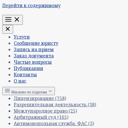
Перейти к содержимому
Меню
Услуги
Сообщение юристу
Запись на прием
Заказ документа
Частые вопросы
Публикации
Контакты
О нас
Магазин по отделам
Лицензирование
(758)
Разрешительная деятельность
(38)
Международное право
(25)
Арбитражный суд
(165)
Антимонопольная служба. ФАС
(3)