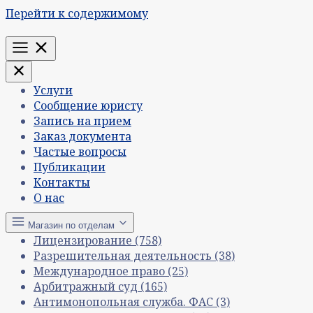
Перейти к содержимому
Меню
Услуги
Сообщение юристу
Запись на прием
Заказ документа
Частые вопросы
Публикации
Контакты
О нас
Магазин по отделам
Лицензирование
(758)
Разрешительная деятельность
(38)
Международное право
(25)
Арбитражный суд
(165)
Антимонопольная служба. ФАС
(3)