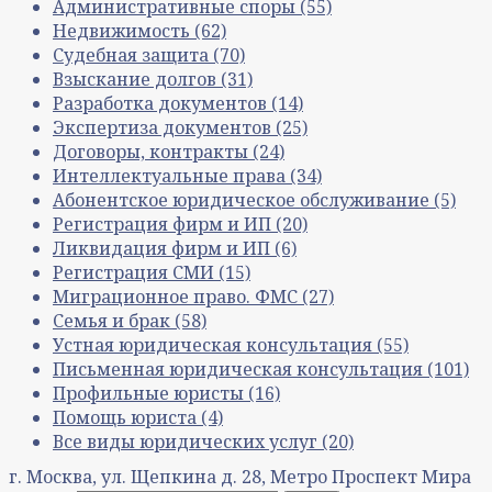
Административные споры
(55)
Недвижимость
(62)
Судебная защита
(70)
Взыскание долгов
(31)
Разработка документов
(14)
Экспертиза документов
(25)
Договоры, контракты
(24)
Интеллектуальные права
(34)
Абонентское юридическое обслуживание
(5)
Регистрация фирм и ИП
(20)
Ликвидация фирм и ИП
(6)
Регистрация СМИ
(15)
Миграционное право. ФМС
(27)
Семья и брак
(58)
Устная юридическая консультация
(55)
Письменная юридическая консультация
(101)
Профильные юристы
(16)
Помощь юриста
(4)
Все виды юридических услуг
(20)
г. Москва, ул. Щепкина д. 28, Метро Проспект Мира