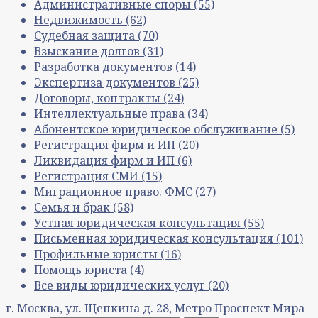
Административные споры
(55)
Недвижимость
(62)
Судебная защита
(70)
Взыскание долгов
(31)
Разработка документов
(14)
Экспертиза документов
(25)
Договоры, контракты
(24)
Интеллектуальные права
(34)
Абонентское юридическое обслуживание
(5)
Регистрация фирм и ИП
(20)
Ликвидация фирм и ИП
(6)
Регистрация СМИ
(15)
Миграционное право. ФМС
(27)
Семья и брак
(58)
Устная юридическая консультация
(55)
Письменная юридическая консультация
(101)
Профильные юристы
(16)
Помощь юриста
(4)
Все виды юридических услуг
(20)
г. Москва, ул. Щепкина д. 28, Метро Проспект Мира