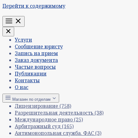
Перейти к содержимому
Меню
Услуги
Сообщение юристу
Запись на прием
Заказ документа
Частые вопросы
Публикации
Контакты
О нас
Магазин по отделам
Лицензирование
(758)
Разрешительная деятельность
(38)
Международное право
(25)
Арбитражный суд
(165)
Антимонопольная служба. ФАС
(3)