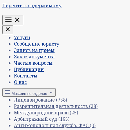
Перейти к содержимому
Меню
Услуги
Сообщение юристу
Запись на прием
Заказ документа
Частые вопросы
Публикации
Контакты
О нас
Магазин по отделам
Лицензирование
(758)
Разрешительная деятельность
(38)
Международное право
(25)
Арбитражный суд
(165)
Антимонопольная служба. ФАС
(3)