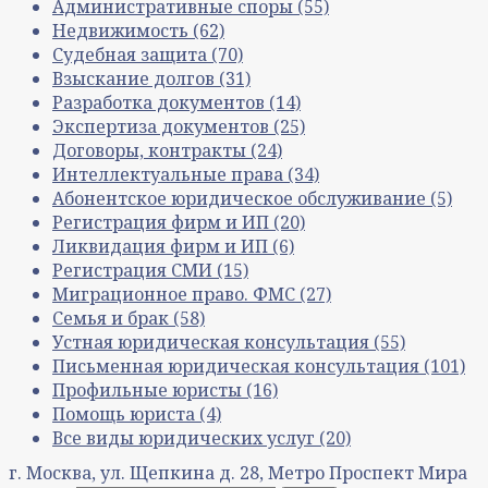
Административные споры
(55)
Недвижимость
(62)
Судебная защита
(70)
Взыскание долгов
(31)
Разработка документов
(14)
Экспертиза документов
(25)
Договоры, контракты
(24)
Интеллектуальные права
(34)
Абонентское юридическое обслуживание
(5)
Регистрация фирм и ИП
(20)
Ликвидация фирм и ИП
(6)
Регистрация СМИ
(15)
Миграционное право. ФМС
(27)
Семья и брак
(58)
Устная юридическая консультация
(55)
Письменная юридическая консультация
(101)
Профильные юристы
(16)
Помощь юриста
(4)
Все виды юридических услуг
(20)
г. Москва, ул. Щепкина д. 28, Метро Проспект Мира