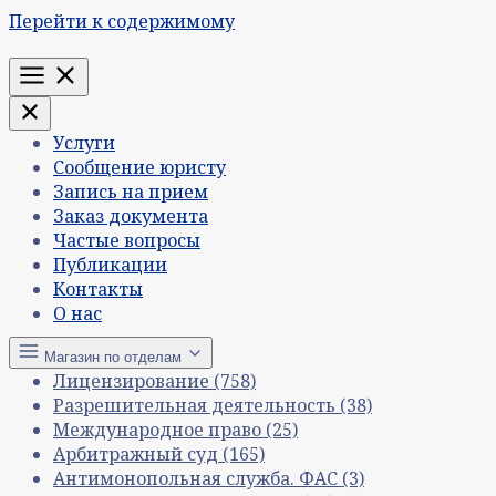
Перейти к содержимому
Меню
Услуги
Сообщение юристу
Запись на прием
Заказ документа
Частые вопросы
Публикации
Контакты
О нас
Магазин по отделам
Лицензирование
(758)
Разрешительная деятельность
(38)
Международное право
(25)
Арбитражный суд
(165)
Антимонопольная служба. ФАС
(3)