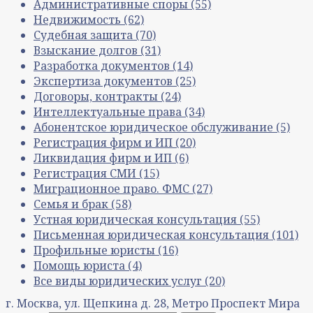
Административные споры
(55)
Недвижимость
(62)
Судебная защита
(70)
Взыскание долгов
(31)
Разработка документов
(14)
Экспертиза документов
(25)
Договоры, контракты
(24)
Интеллектуальные права
(34)
Абонентское юридическое обслуживание
(5)
Регистрация фирм и ИП
(20)
Ликвидация фирм и ИП
(6)
Регистрация СМИ
(15)
Миграционное право. ФМС
(27)
Семья и брак
(58)
Устная юридическая консультация
(55)
Письменная юридическая консультация
(101)
Профильные юристы
(16)
Помощь юриста
(4)
Все виды юридических услуг
(20)
г. Москва, ул. Щепкина д. 28, Метро Проспект Мира