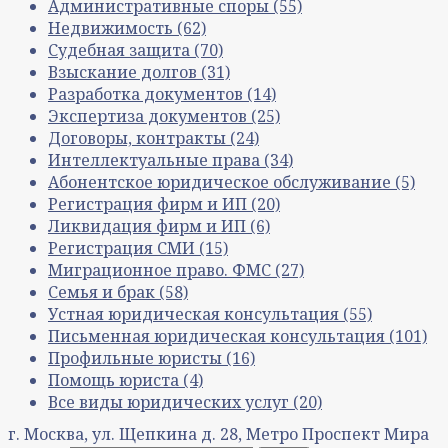
Административные споры
(55)
Недвижимость
(62)
Судебная защита
(70)
Взыскание долгов
(31)
Разработка документов
(14)
Экспертиза документов
(25)
Договоры, контракты
(24)
Интеллектуальные права
(34)
Абонентское юридическое обслуживание
(5)
Регистрация фирм и ИП
(20)
Ликвидация фирм и ИП
(6)
Регистрация СМИ
(15)
Миграционное право. ФМС
(27)
Семья и брак
(58)
Устная юридическая консультация
(55)
Письменная юридическая консультация
(101)
Профильные юристы
(16)
Помощь юриста
(4)
Все виды юридических услуг
(20)
г. Москва, ул. Щепкина д. 28, Метро Проспект Мира