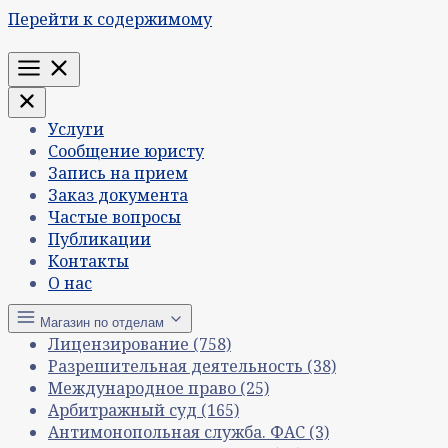
Перейти к содержимому
Меню
Услуги
Сообщение юристу
Запись на прием
Заказ документа
Частые вопросы
Публикации
Контакты
О нас
Магазин по отделам
Лицензирование
(758)
Разрешительная деятельность
(38)
Международное право
(25)
Арбитражный суд
(165)
Антимонопольная служба. ФАС
(3)