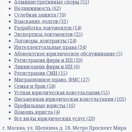
Административные споры
(55)
Недвижимость
(62)
Судебная защита
(70)
Взыскание долгов
(31)
Разработка документов
(14)
Экспертиза документов
(25)
Договоры, контракты
(24)
Интеллектуальные права
(34)
Абонентское юридическое обслуживание
(5)
Регистрация фирм и ИП
(20)
Ликвидация фирм и ИП
(6)
Регистрация СМИ
(15)
Миграционное право. ФМС
(27)
Семья и брак
(58)
Устная юридическая консультация
(55)
Письменная юридическая консультация
(101)
Профильные юристы
(16)
Помощь юриста
(4)
Все виды юридических услуг
(20)
г. Москва, ул. Щепкина д. 28, Метро Проспект Мира