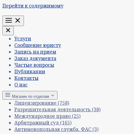
Перейти к содержимому
Меню
Услуги
Сообщение юристу
Запись на прием
Заказ документа
Частые вопросы
Публикации
Контакты
О нас
Магазин по отделам
Лицензирование
(758)
Разрешительная деятельность
(38)
Международное право
(25)
Арбитражный суд
(165)
Антимонопольная служба. ФАС
(3)