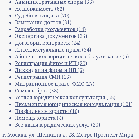
Административные споры
(55)
Недвижимость
(62)
Судебная защита
(70)
Взыскание долгов
(31)
Разработка документов
(14)
Экспертиза документов
(25)
Договоры, контракты
(24)
Интеллектуальные права
(34)
Абонентское юридическое обслуживание
(5)
Регистрация фирм и ИП
(20)
Ликвидация фирм и ИП
(6)
Регистрация СМИ
(15)
Миграционное право. ФМС
(27)
Семья и брак
(58)
Устная юридическая консультация
(55)
Письменная юридическая консультация
(101)
Профильные юристы
(16)
Помощь юриста
(4)
Все виды юридических услуг
(20)
г. Москва, ул. Щепкина д. 28, Метро Проспект Мира