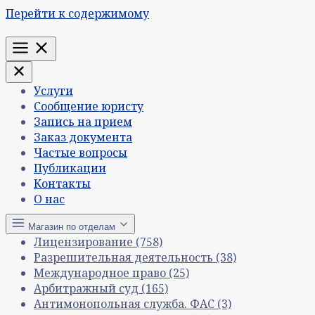
Перейти к содержимому
Меню
Услуги
Сообщение юристу
Запись на прием
Заказ документа
Частые вопросы
Публикации
Контакты
О нас
Магазин по отделам
Лицензирование
(758)
Разрешительная деятельность
(38)
Международное право
(25)
Арбитражный суд
(165)
Антимонопольная служба. ФАС
(3)