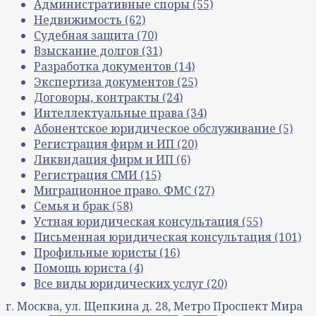
Административные споры
(55)
Недвижимость
(62)
Судебная защита
(70)
Взыскание долгов
(31)
Разработка документов
(14)
Экспертиза документов
(25)
Договоры, контракты
(24)
Интеллектуальные права
(34)
Абонентское юридическое обслуживание
(5)
Регистрация фирм и ИП
(20)
Ликвидация фирм и ИП
(6)
Регистрация СМИ
(15)
Миграционное право. ФМС
(27)
Семья и брак
(58)
Устная юридическая консультация
(55)
Письменная юридическая консультация
(101)
Профильные юристы
(16)
Помощь юриста
(4)
Все виды юридических услуг
(20)
г. Москва, ул. Щепкина д. 28, Метро Проспект Мира