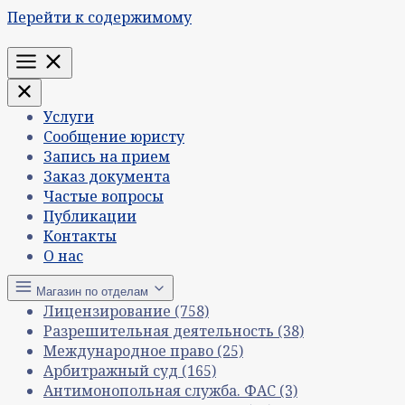
Перейти к содержимому
Меню
Услуги
Сообщение юристу
Запись на прием
Заказ документа
Частые вопросы
Публикации
Контакты
О нас
Магазин по отделам
Лицензирование
(758)
Разрешительная деятельность
(38)
Международное право
(25)
Арбитражный суд
(165)
Антимонопольная служба. ФАС
(3)