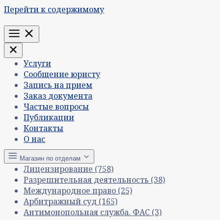
Перейти к содержимому
Меню
Услуги
Сообщение юристу
Запись на прием
Заказ документа
Частые вопросы
Публикации
Контакты
О нас
Магазин по отделам
Лицензирование
(758)
Разрешительная деятельность
(38)
Международное право
(25)
Арбитражный суд
(165)
Антимонопольная служба. ФАС
(3)