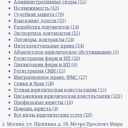
Административные споры
(55)
Недвижимость
(62)
Судебная защита
(70)
Взыскание долгов
(31)
Разработка документов
(14)
Экспертиза документов
(25)
Договоры, контракты
(24)
Интеллектуальные права
(34)
Абонентское юридическое обслуживание
(5)
Регистрация фирм и ИП
(20)
Ликвидация фирм и ИП
(6)
Регистрация СМИ
(15)
Миграционное право. ФМС
(27)
Семья и брак
(58)
Устная юридическая консультация
(55)
Письменная юридическая консультация
(101)
Профильные юристы
(16)
Помощь юриста
(4)
Все виды юридических услуг
(20)
г. Москва, ул. Щепкина д. 28, Метро Проспект Мира