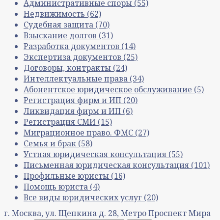
Административные споры
(55)
Недвижимость
(62)
Судебная защита
(70)
Взыскание долгов
(31)
Разработка документов
(14)
Экспертиза документов
(25)
Договоры, контракты
(24)
Интеллектуальные права
(34)
Абонентское юридическое обслуживание
(5)
Регистрация фирм и ИП
(20)
Ликвидация фирм и ИП
(6)
Регистрация СМИ
(15)
Миграционное право. ФМС
(27)
Семья и брак
(58)
Устная юридическая консультация
(55)
Письменная юридическая консультация
(101)
Профильные юристы
(16)
Помощь юриста
(4)
Все виды юридических услуг
(20)
г. Москва, ул. Щепкина д. 28, Метро Проспект Мира