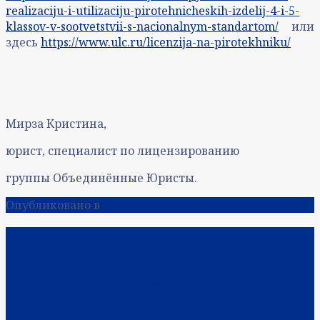
realizaciju-i-utilizaciju-pirotehnicheskih-izdelij-4-i-5-
klassov-v-sootvetstvii-s-nacionalnym-standartom/
или
здесь
https://www.ulc.ru/licenzija-na-pirotekhniku/
Мирза Кристина,
юрист, специалист по лицензированию
группы Объединённые Юристы.
Опубликовано в
Судебная практика
Навигация по записям
Предыдущая:
Актуальные ответы на популярные
вопросы про организацию обучения детей с целью
получения образовательной лицензии.
Следующая:
Лицензируем медицинский кабинет