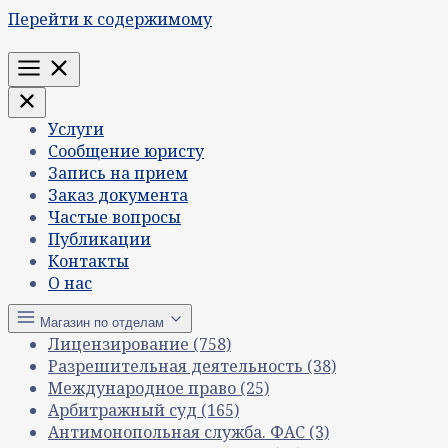
Перейти к содержимому
Меню
Услуги
Сообщение юристу
Запись на прием
Заказ документа
Частые вопросы
Публикации
Контакты
О нас
Магазин по отделам
Лицензирование
(758)
Разрешительная деятельность
(38)
Международное право
(25)
Арбитражный суд
(165)
Антимонопольная служба. ФАС
(3)