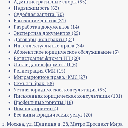
Административные споры
(55)
Недвижимость
(62)
Судебная защита
(70)
Взыскание долгов
(31)
Разработка документов
(14)
Экспертиза документов
(25)
Договоры, контракты
(24)
Интеллектуальные права
(34)
Абонентское юридическое обслуживание
(5)
Регистрация фирм и ИП
(20)
Ликвидация фирм и ИП
(6)
Регистрация СМИ
(15)
Миграционное право. ФМС
(27)
Семья и брак
(58)
Устная юридическая консультация
(55)
Письменная юридическая консультация
(101)
Профильные юристы
(16)
Помощь юриста
(4)
Все виды юридических услуг
(20)
г. Москва, ул. Щепкина д. 28, Метро Проспект Мира