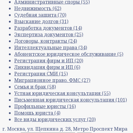
Административные споры
(55)
Недвижимость
(62)
Судебная защита
(70)
Взыскание долгов
(31)
Разработка документов
(14)
Экспертиза документов
(25)
Договоры, контракты
(24)
Интеллектуальные права
(34)
Абонентское юридическое обслуживание
(5)
Регистрация фирм и ИП
(20)
Ликвидация фирм и ИП
(6)
Регистрация СМИ
(15)
Миграционное право. ФМС
(27)
Семья и брак
(58)
Устная юридическая консультация
(55)
Письменная юридическая консультация
(101)
Профильные юристы
(16)
Помощь юриста
(4)
Все виды юридических услуг
(20)
г. Москва, ул. Щепкина д. 28, Метро Проспект Мира