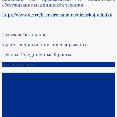
обслуживание медицинской техники.
https://www.ulc.ru/licenzirovanie-medicinskoj-tehniki/
Гольская Екатерина,
юрист, специалист по лицензированию
группы Объединённые Юристы.
Опубликовано в
Судебная практика
Навигация по записям
Предыдущая:
Изменения в стандартах оснащения
медицинских кабинетов в 2021 году. Требования на
оснащение медкабинетов изменились.
Следующая:
Как получить разрешение на
осуществление розничной торговли