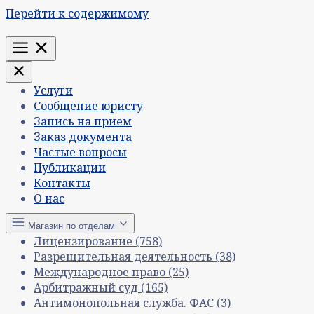
Перейти к содержимому
Меню
Услуги
Сообщение юристу
Запись на прием
Заказ документа
Частые вопросы
Публикации
Контакты
О нас
Магазин по отделам
Лицензирование
(758)
Разрешительная деятельность
(38)
Международное право
(25)
Арбитражный суд
(165)
Антимонопольная служба. ФАС
(3)