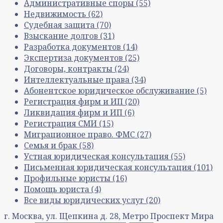
Административные споры
(55)
Недвижимость
(62)
Судебная защита
(70)
Взыскание долгов
(31)
Разработка документов
(14)
Экспертиза документов
(25)
Договоры, контракты
(24)
Интеллектуальные права
(34)
Абонентское юридическое обслуживание
(5)
Регистрация фирм и ИП
(20)
Ликвидация фирм и ИП
(6)
Регистрация СМИ
(15)
Миграционное право. ФМС
(27)
Семья и брак
(58)
Устная юридическая консультация
(55)
Письменная юридическая консультация
(101)
Профильные юристы
(16)
Помощь юриста
(4)
Все виды юридических услуг
(20)
г. Москва, ул. Щепкина д. 28, Метро Проспект Мира