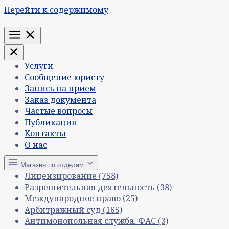
Перейти к содержимому
Меню
Услуги
Сообщение юристу
Запись на прием
Заказ документа
Частые вопросы
Публикации
Контакты
О нас
Магазин по отделам
Лицензирование
(758)
Разрешительная деятельность
(38)
Международное право
(25)
Арбитражный суд
(165)
Антимонопольная служба. ФАС
(3)