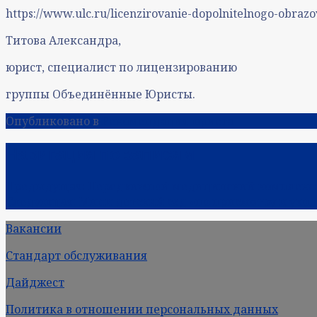
https://www.ulc.ru/licenzirovanie-dopolnitelnogo-obrazo
Титова Александра,
юрист, специалист по лицензированию
группы Объединённые Юристы.
Опубликовано в
Рекомендация юриста
Навигация по записям
Предыдущая:
Передвижной медицинский комплекс: 
Следующая:
Мини детский сад «по присмотру и уход
Вакансии
Стандарт обслуживания
Дайджест
Политика в отношении персональных данных