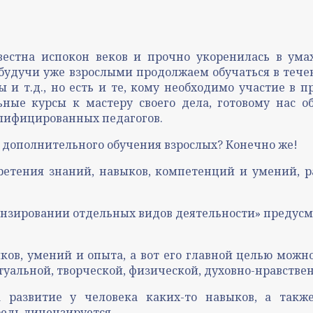
звестна испокон веков и прочно укоренилась в ум
 будучи уже взрослыми продолжаем обучаться в тече
ы и т.д., но есть и те, кому необходимо участие в 
ьные курсы к мастеру своего дела, готовому нас 
лифицированных педагогов.
 дополнительного обучения взрослых? Конечно же!
бретения знаний, навыков, компетенций и умений, 
ензировании отдельных видов деятельности» предусм
ов, умений и опыта, а вот его главной целью можн
туальной, творческой, физической, духовно-нравстве
 развитие у человека каких-то навыков, а так
редь лицензируется.