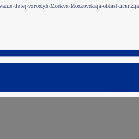
vanie-detej-vzroslyh-Moskva-Moskovskaja-oblast-licenzija
услуги возможны во всех регионах или помещение до
у», нужна ли лицензия и заключение Роспотребнадзо