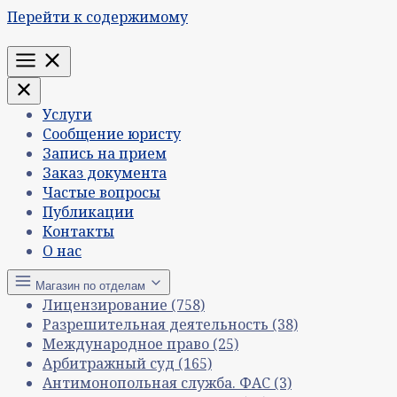
Перейти к содержимому
Меню
Услуги
Сообщение юристу
Запись на прием
Заказ документа
Частые вопросы
Публикации
Контакты
О нас
Магазин по отделам
Лицензирование
(758)
Разрешительная деятельность
(38)
Международное право
(25)
Арбитражный суд
(165)
Антимонопольная служба. ФАС
(3)