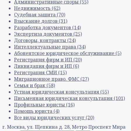
Административные споры
(55)
Недвижимость
(62)
Судебная защита
(70)
Взыскание долгов
(31)
Разработка документов
(14)
Экспертиза документов
(25)
Договоры, контракты
(24)
Интеллектуальные права
(34)
Абонентское юридическое обслуживание
(5)
Регистрация фирм и ИП
(20)
Ликвидация фирм и ИП
(6)
Регистрация СМИ
(15)
Миграционное право. ФМС
(27)
Семья и брак
(58)
Устная юридическая консультация
(55)
Письменная юридическая консультация
(101)
Профильные юристы
(16)
Помощь юриста
(4)
Все виды юридических услуг
(20)
г. Москва, ул. Щепкина д. 28, Метро Проспект Мира