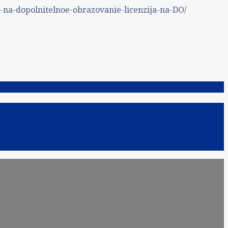
-na-dopolnitelnoe-obrazovanie-licenzija-na-DO/
лжно быть обязательно?
ра?