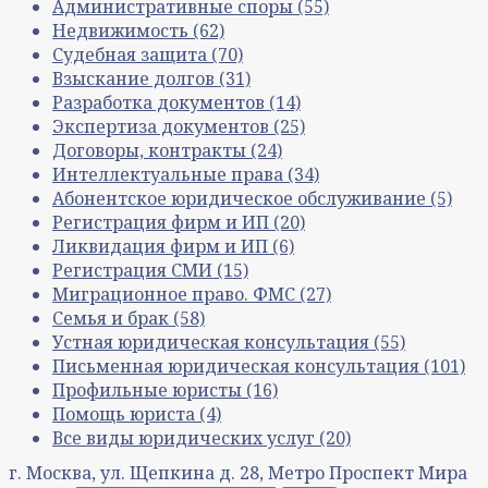
Административные споры
(55)
Недвижимость
(62)
Судебная защита
(70)
Взыскание долгов
(31)
Разработка документов
(14)
Экспертиза документов
(25)
Договоры, контракты
(24)
Интеллектуальные права
(34)
Абонентское юридическое обслуживание
(5)
Регистрация фирм и ИП
(20)
Ликвидация фирм и ИП
(6)
Регистрация СМИ
(15)
Миграционное право. ФМС
(27)
Семья и брак
(58)
Устная юридическая консультация
(55)
Письменная юридическая консультация
(101)
Профильные юристы
(16)
Помощь юриста
(4)
Все виды юридических услуг
(20)
г. Москва, ул. Щепкина д. 28, Метро Проспект Мира