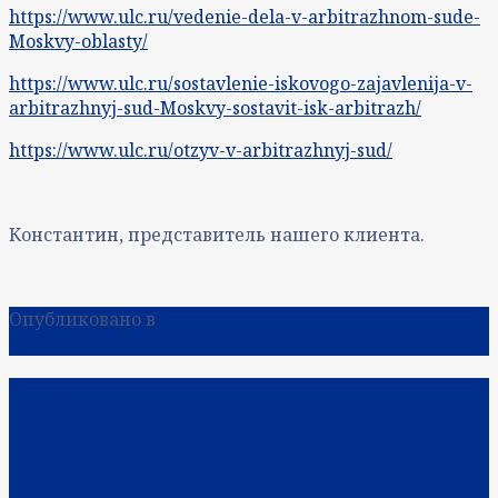
https://www.ulc.ru/vedenie-dela-v-arbitrazhnom-sude-
Moskvy-oblasty/
https://www.ulc.ru/sostavlenie-iskovogo-zajavlenija-v-
arbitrazhnyj-sud-Moskvy-sostavit-isk-arbitrazh/
https://www.ulc.ru/otzyv-v-arbitrazhnyj-sud/
Константин, представитель нашего клиента.
Опубликовано в
Невыдуманные истории от наших
клиентов
Навигация по записям
Предыдущая:
Задачу получения лицензии на
дистанционное обучение нужно делегировать
юристам.