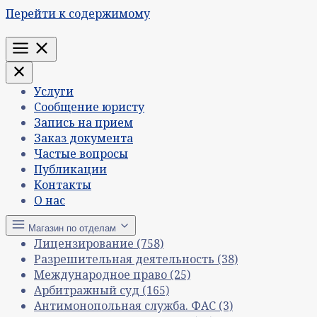
Перейти к содержимому
Меню
Услуги
Сообщение юристу
Запись на прием
Заказ документа
Частые вопросы
Публикации
Контакты
О нас
Магазин по отделам
Лицензирование
(758)
Разрешительная деятельность
(38)
Международное право
(25)
Арбитражный суд
(165)
Антимонопольная служба. ФАС
(3)