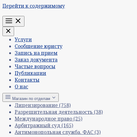
Перейти к содержимому
Меню
Услуги
Сообщение юристу
Запись на прием
Заказ документа
Частые вопросы
Публикации
Контакты
О нас
Магазин по отделам
Лицензирование
(758)
Разрешительная деятельность
(38)
Международное право
(25)
Арбитражный суд
(165)
Антимонопольная служба. ФАС
(3)