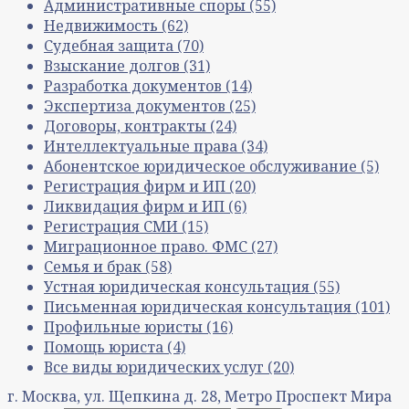
Административные споры
(55)
Недвижимость
(62)
Судебная защита
(70)
Взыскание долгов
(31)
Разработка документов
(14)
Экспертиза документов
(25)
Договоры, контракты
(24)
Интеллектуальные права
(34)
Абонентское юридическое обслуживание
(5)
Регистрация фирм и ИП
(20)
Ликвидация фирм и ИП
(6)
Регистрация СМИ
(15)
Миграционное право. ФМС
(27)
Семья и брак
(58)
Устная юридическая консультация
(55)
Письменная юридическая консультация
(101)
Профильные юристы
(16)
Помощь юриста
(4)
Все виды юридических услуг
(20)
г. Москва, ул. Щепкина д. 28, Метро Проспект Мира