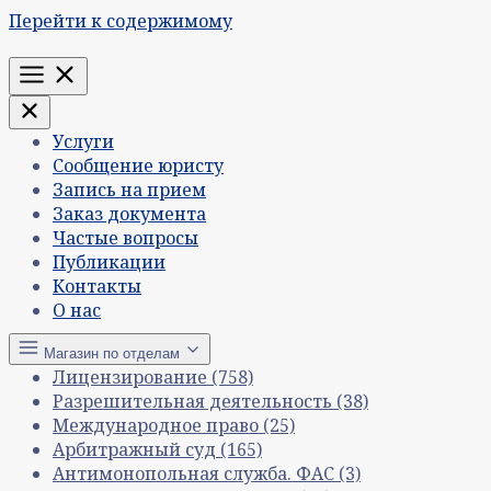
Перейти к содержимому
Меню
Услуги
Сообщение юристу
Запись на прием
Заказ документа
Частые вопросы
Публикации
Контакты
О нас
Магазин по отделам
Лицензирование
(758)
Разрешительная деятельность
(38)
Международное право
(25)
Арбитражный суд
(165)
Антимонопольная служба. ФАС
(3)