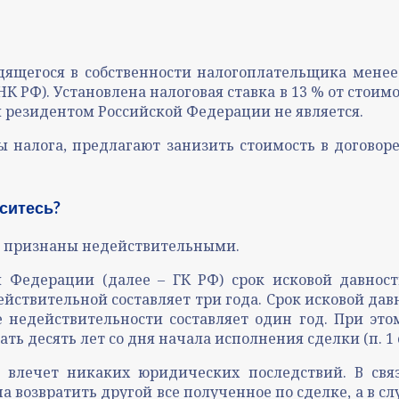
ящегося в собственности налогоплательщика менее 
К РФ). Установлена налоговая ставка в 13 % от стоим
м резидентом Российской Федерации не является.
 налога, предлагают занизить стоимость в договор
аситесь?
ь признаны недействительными.
ой Федерации (далее – ГК РФ) срок исковой давно
йствительной составляет три года. Срок исковой да
недействительности составляет один год. При это
ь десять лет со дня начала исполнения сделки (п. 1 ст
 влечет никаких юридических последствий. В свя
а возвратить другой все полученное по сделке, а в с