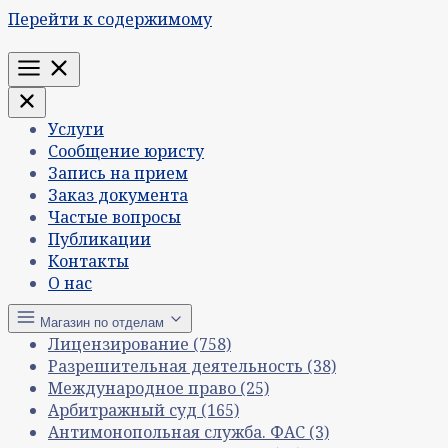
Перейти к содержимому
Меню
Услуги
Сообщение юристу
Запись на прием
Заказ документа
Частые вопросы
Публикации
Контакты
О нас
Магазин по отделам
Лицензирование
(758)
Разрешительная деятельность
(38)
Международное право
(25)
Арбитражный суд
(165)
Антимонопольная служба. ФАС
(3)