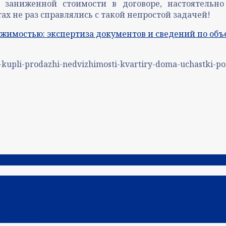
 заниженной стоимости в договоре, настоятель
 не раз справлялись с такой непростой задачей!
жимостью: экспертиза документов и сведений по об
k-kupli-prodazhi-nedvizhimosti-kvartiry-doma-uchastki-p
лучить лицензию на осуществление медицинской дея
ипотекой.