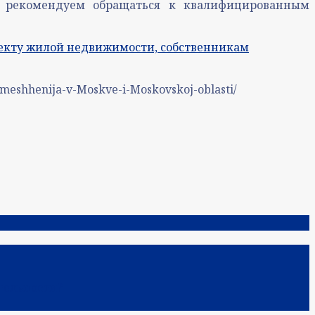
но рекомендуем обращаться к квалифицированным
ъекту жилой недвижимости, собственникам
omeshhenija-v-Moskve-i-Moskovskoj-oblasti/
тельности?