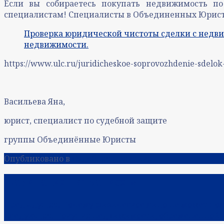
Если вы собираетесь покупать недвижимость по
специалистам! Специалисты в Объединенных Юристах
Проверка юридической чистоты сделки с недви
недвижимости.
https://www.ulc.ru/juridicheskoe-soprovozhdenie-sdelo
Васильева Яна,
юрист, специалист по судебной защите
группы Объединённые Юристы
Опубликовано в
Судебная практика
Навигация по записям
Предыдущая:
Почему физическое лицо не может по
Следующая:
Покупка недвижимости, обремененной 