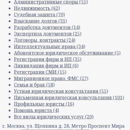
Административные споры
(55)
Недвижимость
(62)
Судебная защита
(70)
Взыскание долгов
(31)
Разработка документов
(14)
Экспертиза документов
(25)
Договоры, контракты
(24)
Интеллектуальные права
(34)
Абонентское юридическое обслуживание
(5)
Регистрация фирм и ИП
(35)
Ликвидация фирм и ИП
(6)
Регистрация СМИ
(15)
Миграционное право. ФМС
(27)
Семья и брак
(58)
Устная юридическая консультация
(55)
Письменная юридическая консультация
(101)
Профильные юристы
(16)
Помощь юриста
(4)
Все виды юридических услуг
(20)
г. Москва, ул. Щепкина д. 28, Метро Проспект Мира