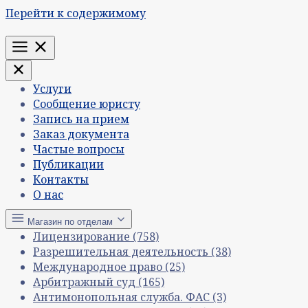
Перейти к содержимому
Меню
Услуги
Сообщение юристу
Запись на прием
Заказ документа
Частые вопросы
Публикации
Контакты
О нас
Магазин по отделам
Лицензирование
(758)
Разрешительная деятельность
(38)
Международное право
(25)
Арбитражный суд
(165)
Антимонопольная служба. ФАС
(3)