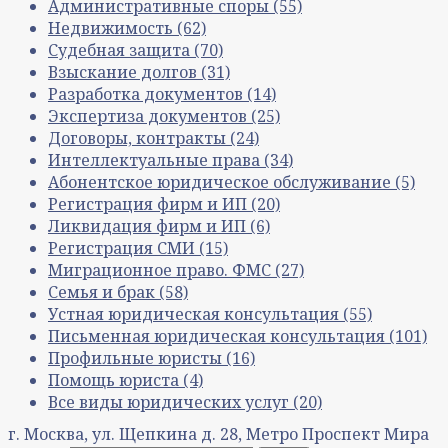
Административные споры
(55)
Недвижимость
(62)
Судебная защита
(70)
Взыскание долгов
(31)
Разработка документов
(14)
Экспертиза документов
(25)
Договоры, контракты
(24)
Интеллектуальные права
(34)
Абонентское юридическое обслуживание
(5)
Регистрация фирм и ИП
(20)
Ликвидация фирм и ИП
(6)
Регистрация СМИ
(15)
Миграционное право. ФМС
(27)
Семья и брак
(58)
Устная юридическая консультация
(55)
Письменная юридическая консультация
(101)
Профильные юристы
(16)
Помощь юриста
(4)
Все виды юридических услуг
(20)
г. Москва, ул. Щепкина д. 28, Метро Проспект Мира