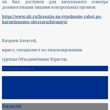
он был доступен для визуального осмотра
должностными лицами контрольных органов.
https://www.ulc.ru/licenzija-na-vypolnenie-rabot-po-
karantinnomu-obezzarazhivaniyu/
Катраев Алексей,
юрист, специалист по лицензированию
группы Объединённые Юристы.
Опубликовано в
Судебная практика
Навигация по записям
Предыдущая:
Закон о лицензировании
Следующая:
Аренда готовой фирмы с лицензией.
Вакансии