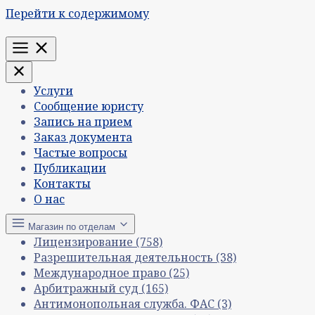
Перейти к содержимому
Меню
Услуги
Сообщение юристу
Запись на прием
Заказ документа
Частые вопросы
Публикации
Контакты
О нас
Магазин по отделам
Лицензирование
(758)
Разрешительная деятельность
(38)
Международное право
(25)
Арбитражный суд
(165)
Антимонопольная служба. ФАС
(3)