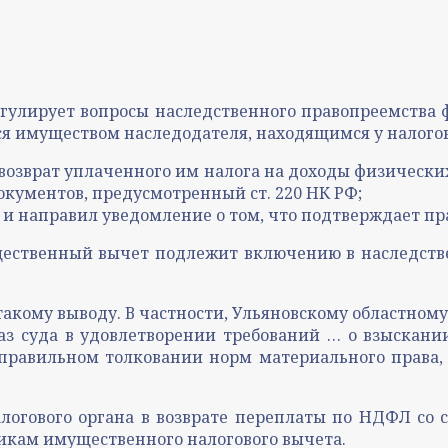
регулирует вопросы наследственного правопреемств
 имуществом наследодателя, находящимся у налоговог
возврат уплаченного им налога на доходы физических
кументов, предусмотренный ст. 220 НК РФ;
и направил уведомление о том, что подтверждает пра
мущественный вычет подлежит включению в наследс
 такому выводу. В частности, Ульяновскому областном
з суда в удовлетворении требований … о взыскани
еправильном толковании норм материального прав
логового органа в возврате переплаты по НДФЛ со
икам имущественного налогового вычета.