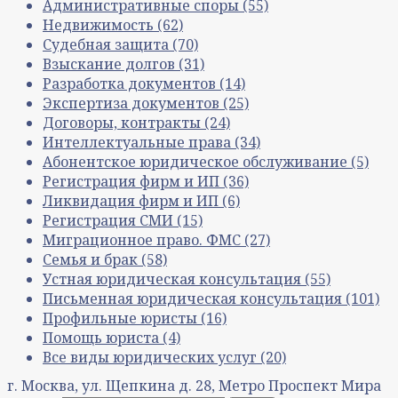
Административные споры
(55)
Недвижимость
(62)
Судебная защита
(70)
Взыскание долгов
(31)
Разработка документов
(14)
Экспертиза документов
(25)
Договоры, контракты
(24)
Интеллектуальные права
(34)
Абонентское юридическое обслуживание
(5)
Регистрация фирм и ИП
(36)
Ликвидация фирм и ИП
(6)
Регистрация СМИ
(15)
Миграционное право. ФМС
(27)
Семья и брак
(58)
Устная юридическая консультация
(55)
Письменная юридическая консультация
(101)
Профильные юристы
(16)
Помощь юриста
(4)
Все виды юридических услуг
(20)
г. Москва, ул. Щепкина д. 28, Метро Проспект Мира