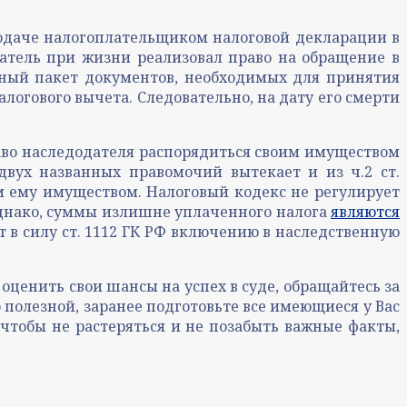
подаче налогоплательщиком налоговой декларации в
датель при жизни реализовал право на обращение в
лный пакет документов, необходимых для принятия
огового вычета. Следовательно, на дату его смерти
право наследодателя распорядиться своим имуществом
двух названных правомочий вытекает и из ч.2 ст.
 ему имуществом. Налоговый кодекс не регулирует
днако, суммы излишне уплаченного налога
являются
т в силу ст. 1112 ГК РФ включению в наследственную
 оценить свои шансы на успех в суде, обращайтесь за
 полезной, заранее подготовьте все имеющиеся у Вас
чтобы не растеряться и не позабыть важные факты,