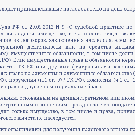
тва входят принадлежавшие наследодателю на день отк
уда РФ от 29.05.2012 N 9 «О судебной практике по
 наследства имущество, в частности: вещи, включ
щие из договоров, заключенных наследодателем, е
туальной деятельности или на средства индив
м); имущественные обязанности, в том числе долг
К РФ). Если имущественные права и обязанности нера
ается ГК РФ или другими федеральными законами (ст
одят: право на алименты и алиментные обязательства 
), поручения (п.1 ст. 977 ГК РФ), комиссии (ч.1 ст. 1
е права и другие нематериальные блага.
ошениям, основанным на административном или ином
стративным отношениям, гражданское законодатель
входит только имущество, в том числе и права, при
гового вычета не наследуется.
ржит ограничений для получения налогового вычета 