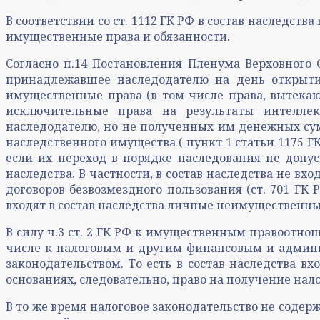
В соответствии со ст. 1112 ГК РФ в состав наследс
имущественные права и обязанности.
Согласно п.14 Постановления Пленума Верховного С
принадлежавшее наследодателю на день открытия
имущественные права (в том числе права, вытекаю
исключительные права на результаты интеллек
наследодателю, но не полученных им денежных сум
наследственного имущества ( пункт 1 статьи 1175 Г
если их переход в порядке наследования не допуск
наследства. В частности, в состав наследства не вх
договоров безвозмездного пользования (ст. 701 ГК РФ
входят в состав наследства личные неимущественны
В силу ч.3 ст. 2 ГК РФ к имущественным правоотн
числе к налоговым и другим финансовым и админи
законодательством. То есть в состав наследства 
основаниях, следовательно, право на получение нало
В то же время налоговое законодательство не соде