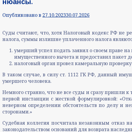
нюансы.
Опубликовано в
27.10.2023
30.07.2026
Суды считают, что, хотя Налоговый кодекс РФ не 
налога, суммы излишне уплаченного налога являются
умерший успел подать заявил о своем праве на 
имущественного вычета и предоставил пакет до
налоговый орган провел камеральную проверку 
В таком случае, в силу ст. 1112 ГК РФ, данный и
умершего человека.
Немного странно, что не все суды и сразу пришли к
первой инстанции с жесткой формулировкой: «Отка
неверном определении обстоятельств по делу и н
сторонами.»
Судебная коллегия посчитала незаконным отказ на
законодательством оснований для возврата наследн