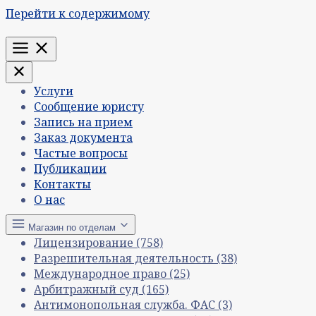
Перейти к содержимому
Меню
Услуги
Сообщение юристу
Запись на прием
Заказ документа
Частые вопросы
Публикации
Контакты
О нас
Магазин по отделам
Лицензирование
(758)
Разрешительная деятельность
(38)
Международное право
(25)
Арбитражный суд
(165)
Антимонопольная служба. ФАС
(3)