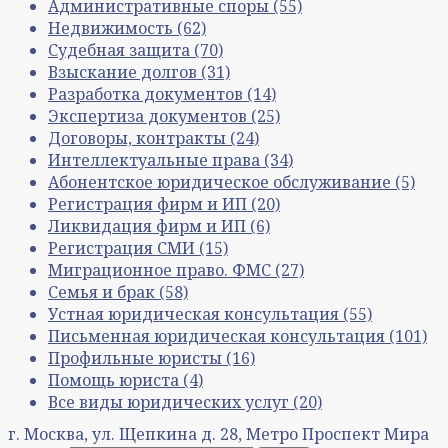
Административные споры
(55)
Недвижимость
(62)
Судебная защита
(70)
Взыскание долгов
(31)
Разработка документов
(14)
Экспертиза документов
(25)
Договоры, контракты
(24)
Интеллектуальные права
(34)
Абонентское юридическое обслуживание
(5)
Регистрация фирм и ИП
(20)
Ликвидация фирм и ИП
(6)
Регистрация СМИ
(15)
Миграционное право. ФМС
(27)
Семья и брак
(58)
Устная юридическая консультация
(55)
Письменная юридическая консультация
(101)
Профильные юристы
(16)
Помощь юриста
(4)
Все виды юридических услуг
(20)
г. Москва, ул. Щепкина д. 28, Метро Проспект Мира