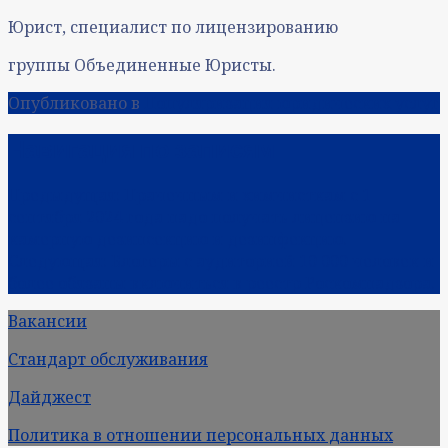
Юрист, специалист по лицензированию
группы Объединенные Юристы.
Опубликовано в
Популяризация юридических услуг
Навигация по записям
Предыдущая:
Прачечным и химчисткам с 1
сентября 2024 года надо получать лицензию на
камерную дезинсекцию и дезинфекцию.
Следующая:
Блогеры с аудиторией 10 000 человек и
более обязаны включиться в реестр Роскомнадзора.
Вакансии
Стандарт обслуживания
Дайджест
Политика в отношении персональных данных