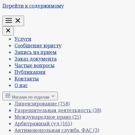
Перейти к содержимому
Меню
Услуги
Сообщение юристу
Запись на прием
Заказ документа
Частые вопросы
Публикации
Контакты
О нас
Магазин по отделам
Лицензирование
(758)
Разрешительная деятельность
(38)
Международное право
(25)
Арбитражный суд
(165)
Антимонопольная служба. ФАС
(3)