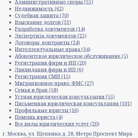
Административные споры
(55)
Недвижимость
(62)
Судебная защита
(70)
Взыскание долгов
(31)
Разработка документов
(14)
Экспертиза документов
(25)
Договоры, контракты
(24)
Интеллектуальные права
(34)
Абонентское юридическое обслуживание
(5)
Регистрация фирм и ИП
(20)
Ликвидация фирм и ИП
(6)
Регистрация СМИ
(15)
Миграционное право. ФМС
(27)
Семья и брак
(58)
Устная юридическая консультация
(55)
Письменная юридическая консультация
(101)
Профильные юристы
(16)
Помощь юриста
(4)
Все виды юридических услуг
(20)
г. Москва, ул. Щепкина д. 28, Метро Проспект Мира