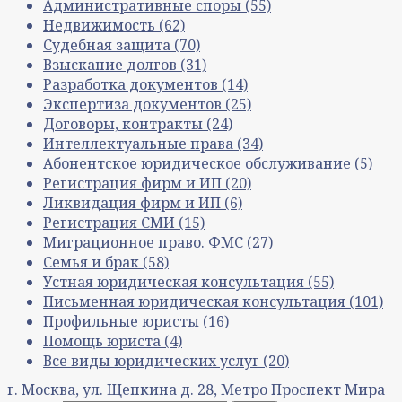
Административные споры
(55)
Недвижимость
(62)
Судебная защита
(70)
Взыскание долгов
(31)
Разработка документов
(14)
Экспертиза документов
(25)
Договоры, контракты
(24)
Интеллектуальные права
(34)
Абонентское юридическое обслуживание
(5)
Регистрация фирм и ИП
(20)
Ликвидация фирм и ИП
(6)
Регистрация СМИ
(15)
Миграционное право. ФМС
(27)
Семья и брак
(58)
Устная юридическая консультация
(55)
Письменная юридическая консультация
(101)
Профильные юристы
(16)
Помощь юриста
(4)
Все виды юридических услуг
(20)
г. Москва, ул. Щепкина д. 28, Метро Проспект Мира