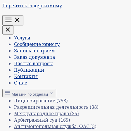
Перейти к содержимому
Меню
Услуги
Сообщение юристу
Запись на прием
Заказ документа
Частые вопросы
Публикации
Контакты
О нас
Магазин по отделам
Лицензирование
(758)
Разрешительная деятельность
(38)
Международное право
(25)
Арбитражный суд
(165)
Антимонопольная служба. ФАС
(3)